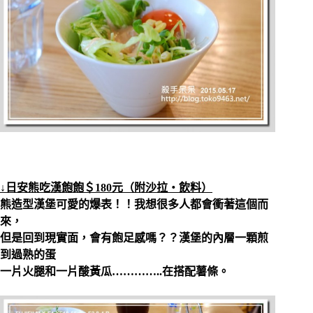
↓日安熊吃漢飽飽＄180元（附沙拉‧飲料）
熊造型漢堡可愛的爆表！！我想很多人都會衝著這個而
來，
但是回到現實面，會有飽足感嗎？？漢堡的內層一顆煎
到過熟的蛋
一片火腿和一片酸黃瓜…………..在搭配薯條。