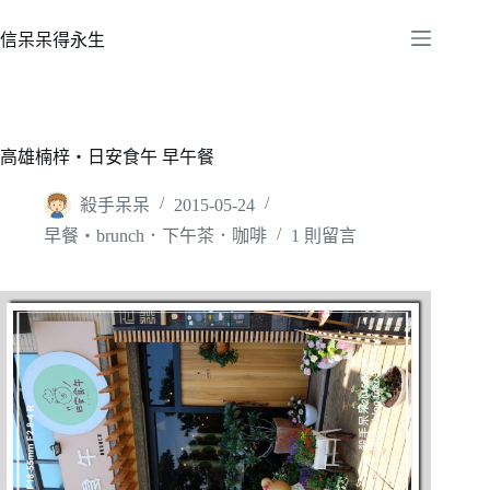
跳
至
信呆呆得永生
主
要
內
容
高雄楠梓‧日安食午 早午餐
殺手呆呆
2015-05-24
早餐‧brunch．下午茶．咖啡
1 則留言