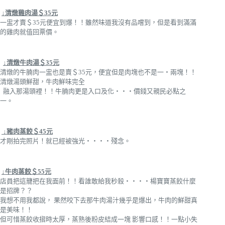
↓清燉雞肉湯＄35元
一盅才賣＄35元便宜到爆！！雖然味道我沒有品嚐到，但是看到滿滿
的雞肉就值回票價。
↓清燉牛肉湯＄35元
清燉的牛腩肉一盅也是賣＄35元，便宜但是肉塊也不是一‧兩塊！！
清燉湯頭鮮甜，牛肉鮮味完全
融入那湯頭裡！！牛腩肉更是入口及化‧‧‧價錢又親民必點之
一。
↓豬肉蒸餃＄45元
才剛拍完照片！就已經被強光‧‧‧‧殘念。
↓牛肉蒸餃＄55元
店員把這籠把在我面前！！看誰敢給我秒殺‧‧‧‧楊寶寶蒸餃什麼
是招牌？？
我想不用我都說， 果然咬下去那牛肉湯汁幾乎是爆出，牛肉的鮮甜真
是美味！！
但可惜蒸餃收摺時太厚，蒸熟後粉皮結成一塊 影響口感！！一點小失