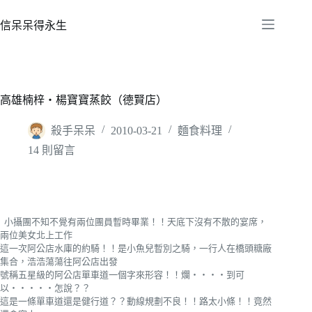
跳
至
信呆呆得永生
主
要
內
容
高雄楠梓‧楊寶寶蒸餃（德賢店）
殺手呆呆
2010-03-21
麵食料理
14 則留言
小攝團不知不覺有兩位團員暫時畢業！！天底下沒有不散的宴席，
兩位美女北上工作
這一次阿公店水庫的約騎！！是小魚兒暫別之騎，一行人在橋頭糖廠
集合，浩浩蕩蕩往阿公店出發
號稱五星級的阿公店單車道一個字來形容！！爛‧‧‧‧到可
以‧‧‧‧‧怎說？？
這是一條單車道還是健行道？？動線規劃不良！！路太小條！！竟然