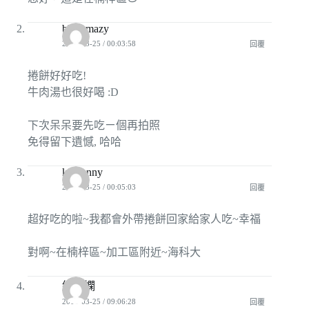
blackmazy
2010-03-25 / 00:03:58
回覆
捲餅好好吃!
牛肉湯也很好喝 :D
下次呆呆要先吃ㄧ個再拍照
免得留下遺憾, 哈哈
kissjanny
2010-03-25 / 00:05:03
回覆
超好吃的啦~我都會外帶捲餅回家給家人吃~幸福
對啊~在楠梓區~加工區附近~海科大
綺小嫻
2010-03-25 / 09:06:28
回覆