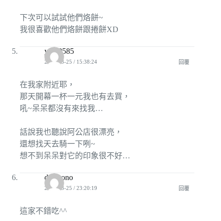
下次可以試試他們烙餅~
我很喜歡他們烙餅跟捲餅XD
ying0585
2010-03-25 / 15:38:24
回覆
在我家附近耶，
那天開幕一杯一元我也有去買，
吼~呆呆都沒有來找我…
話說我也聽說阿公店很漂亮，
還想找天去騎一下咧~
想不到呆呆對它的印象很不好…
daemono
2010-03-25 / 23:20:19
回覆
這家不錯吃^^