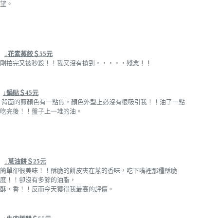
望。
↓花素蒸餃＄55元
剛拍完又被秒殺！！我又沒有搶到‧‧‧‧‧殘念！！
↓鍋貼＄45元
背面的煎顏色有一點焦，顏色外型上必沒有很吸引我！！油了一點
吃完後！！盤子上一堆的油。
↓蔥油餅＄25元
簡單卻很美味！！酥脆的餅皮夾在蔥的香味，吃下嘴裡那種酥脆
度！！卻沒有多餘的油脂，
酥‧香！！反而今天獲得我最高的評價。