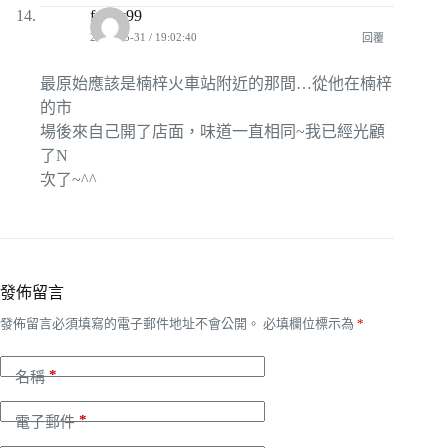
fenny99
2010-05-31 / 19:02:40
回覆
最原始應該是楠梓火車站附近的那間…從他在楠梓
的市
場後來自己開了店面，味道一直相同~我已經光顧
了N
次了~^^
發佈留言
發佈留言必須填寫的電子郵件地址不會公開。
必填欄位標示為
*
*
名稱
*
電子郵件