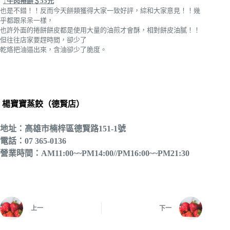
↓牛肉捲餅＄55元
也是不錯！！反而今天餅類獲得大家一致好評，綜和大家意見！！幾
乎都跟呆呆一樣，
也許外面的捲餅餅皮都是使用大量的油煎才會酥，相對餅皮油膩！！
但往往店家要趕時間，卻少了
乾烙把油逼出來，含油卻少了脆度。
楊寶寶蒸餃（德賢店）
地址：高雄市楠梓區德賢路151-1號
電話：07 365-0136
營業時間：AM11:00~~PM14:00//PM16:00~~PM21:30
上一
下一