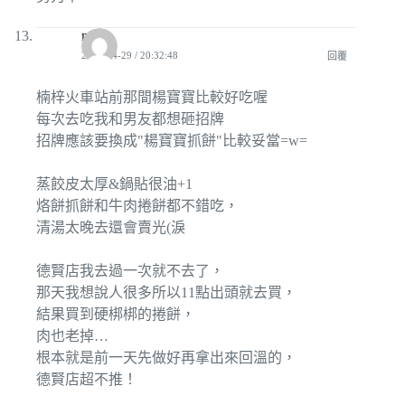
millu
2010-04-29 / 20:32:48
回覆
楠梓火車站前那間楊寶寶比較好吃喔
每次去吃我和男友都想砸招牌
招牌應該要換成"楊寶寶抓餅"比較妥當=w=
蒸餃皮太厚&鍋貼很油+1
烙餅抓餅和牛肉捲餅都不錯吃，
清湯太晚去還會賣光(淚
德賢店我去過一次就不去了，
那天我想說人很多所以11點出頭就去買，
結果買到硬梆梆的捲餅，
肉也老掉…
根本就是前一天先做好再拿出來回溫的，
德賢店超不推！