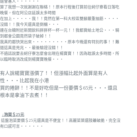
還會塞人‧‧‧‧‧‧
算了我想一次就謝謝在聯絡！！原本行程後打算前往蚵仔寮看日落吃
晚餐，但在阿公店延誤太多時間
在加上‧‧‧‧‧我！！竟然在第一科大校區雙腳嚴重抽筋‧‧‧‧
沒錯！！我今天還真是倒楣‧‧‧
連在台糖附近新開飲料胖胖杯一杯一元！！我都賞給土地公‧‧‧騎
到都會公園竟然袋子破掉！！
我真的都快哭出來‧‧‧‧‧‧‧‧‧原本今晚還有特別的事！！難
道這真是兇兆‧‧最後驗證沒錯！！
不過話說要去蚵仔寮怎麼會出現在楊寶寶！！因為耽誤太多時間，所
以臨時取消改成到楊寶寶晚餐‧‧‧
有人說楊寶寶漲價了！！但漲幅比起外面算是有人
性‧‧‧比起我在小港
買的捲餅！！不是好吃但是一份要價＄65元‧‧‧還且
根本是拿油下去煮！！
↓泡菜＄25元
這盤泡菜要價＄25元還真是不便宜！！高麗菜葉還肢離破脆，完全沒
有口感可言‧‧‧‧‧‧