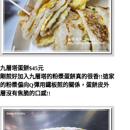
九層塔蛋餅$45
元
剛煎好加入九層塔的粉漿蛋餅真的很香!!
這家
的粉漿偏向Q
彈用鐵板煎的關係，蛋餅皮外
層沒有焦脆的口感!!