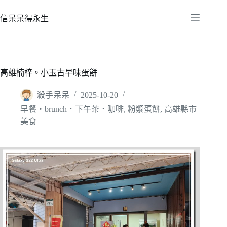
跳
至
信呆呆得永生
主
要
內
容
高雄楠梓。小玉古早味蛋餅
殺手呆呆
2025-10-20
早餐‧brunch．下午茶．咖啡
,
粉漿蛋餅
,
高雄縣市
美食