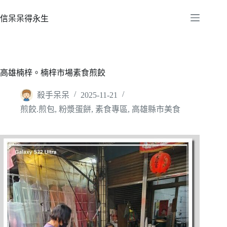
跳
至
信呆呆得永生
主
要
內
容
高雄楠梓。楠梓市場素食煎餃
殺手呆呆
2025-11-21
煎餃.煎包
,
粉漿蛋餅
,
素食專區
,
高雄縣市美食