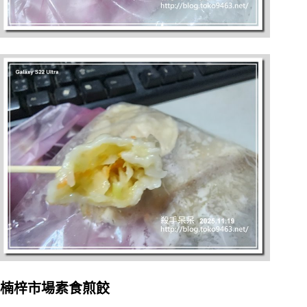
楠梓市場素食煎餃