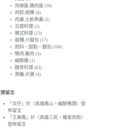
肉燥飯.雞肉飯
(30)
肉粽.碗粿
(4)
肉羹.土魠魚羹
(2)
豆腐料理
(1)
韓式料理
(13)
飯糰.小籠包
(17)
飲料‧甜點‧麵包
(166)
鴨肉.鵝肉
(3)
鹹酥雞
(1)
麵食料理
(63)
黑輪.大腸
(4)
近期留言
「
文仔
」於〈
高雄鳳山。鹹酥鴨頭
〉發
佈留言
「
王美霞
」於〈
高雄三民。羅家肉粽
〉
發佈留言