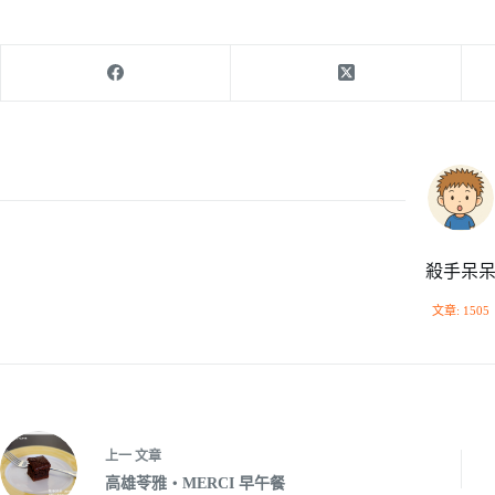
殺手呆
文章: 1505
上一
文章
高雄苓雅‧MERCI 早午餐