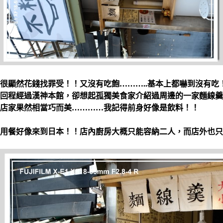
很顯然花錢找罪受！！又沒有吃飽………..基本上都嚇到沒有吃
回程經過漢神本館，卻想起孤獨美食家介紹過周邊的一家麵線羹
店家果然相當巧而美…………我記得前身好像是飲料！！
用餐好像來到日本！！店內廚房大概只能容納二人，而店外也只