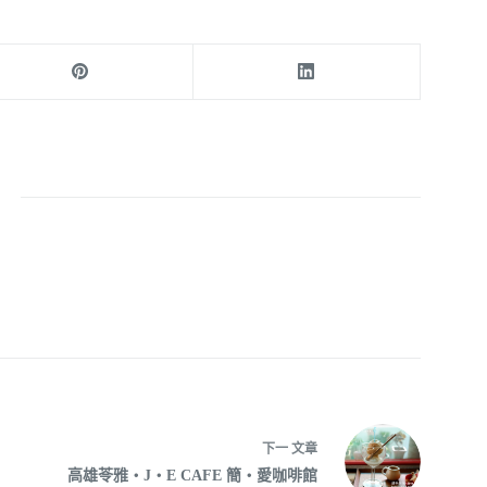
呆
下一
文章
高雄苓雅‧J‧E CAFE 簡‧愛咖啡館