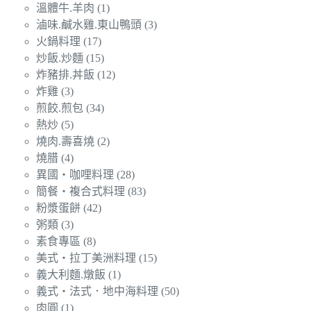
溫體牛.羊肉
(1)
滷味.鹹水雞.東山鴨頭
(3)
火鍋料理
(17)
炒飯.炒麵
(15)
炸豬排.丼飯
(12)
炸雞
(3)
煎餃.煎包
(34)
熱炒
(5)
燒肉.壽喜燒
(2)
燒腊
(4)
異國‧咖哩料理
(28)
簡餐‧複合式料理
(83)
粉漿蛋餅
(42)
粥類
(3)
素食專區
(8)
美式‧拉丁美洲料理
(15)
義大利麵.燉飯
(1)
義式‧法式．地中海料理
(50)
肉圓
(1)