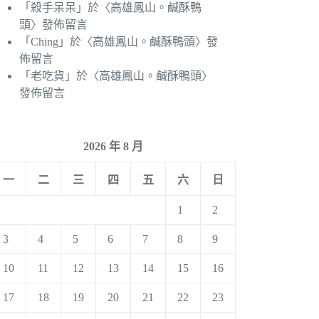
「
殺手呆呆
」於〈
高雄鳳山。鹹酥鴨
頭
〉發佈留言
「
Ching
」於〈
高雄鳳山。鹹酥鴨頭
〉發
佈留言
「
老吃貨
」於〈
高雄鳳山。鹹酥鴨頭
〉
發佈留言
2026 年 8 月
一
二
三
四
五
六
日
1
2
3
4
5
6
7
8
9
10
11
12
13
14
15
16
17
18
19
20
21
22
23