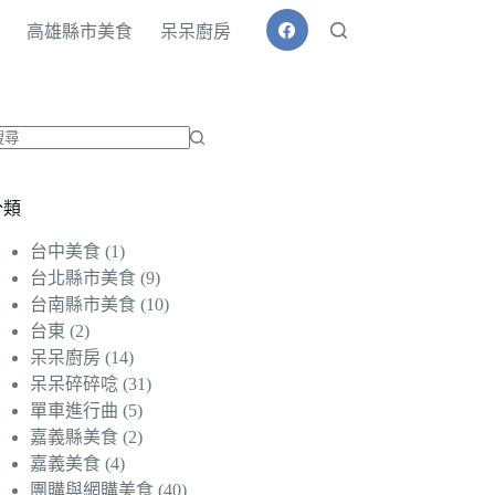
高雄縣市美食
呆呆廚房
找
不
分類
到
符
台中美食
(1)
合
台北縣市美食
(9)
條
台南縣市美食
(10)
件
台東
(2)
的
呆呆廚房
(14)
結
呆呆碎碎唸
(31)
果
單車進行曲
(5)
嘉義縣美食
(2)
嘉義美食
(4)
團購與網購美食
(40)