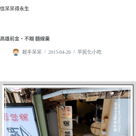
跳
信呆呆得永生
至
主
要
內
高雄前金‧不糊 麵線羹
容
殺手呆呆
2015-04-26
平民化小吃