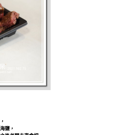
，
海鹽，