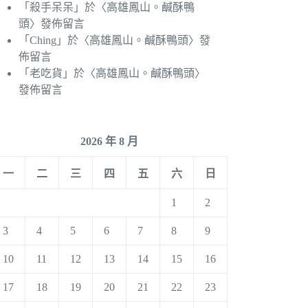
「
殺手呆呆
」於〈
高雄鳳山。鹹酥鴨
頭
〉發佈留言
「
Ching
」於〈
高雄鳳山。鹹酥鴨頭
〉發
佈留言
「
老吃貨
」於〈
高雄鳳山。鹹酥鴨頭
〉
發佈留言
2026 年 8 月
一
二
三
四
五
六
日
1
2
3
4
5
6
7
8
9
10
11
12
13
14
15
16
17
18
19
20
21
22
23