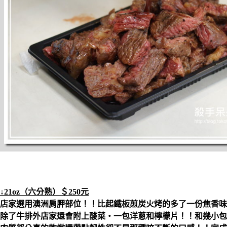
↓21oz（六分熟）＄250元
店家選用澳洲肩胛部位！！比起鐵板煎炭火烤的多了一份焦香味
除了牛排外店家還會附上酸菜‧一包洋蔥和檸檬片！！和幾小包