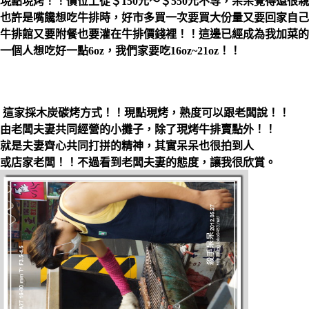
現點現烤！！價位上從＄150元～＄550元不等，呆呆覺得還很
也許是嘴饞想吃牛排時，好市多買一次要買大份量又要回家自己
牛排館又要附餐也要灌在牛排價錢裡！！這邊已經成為我加菜的
一個人想吃好一點6oz，我們家要吃16oz~21oz！！
這家採木炭碳烤方式！！現點現烤，熟度可以跟老闆說！！
由老闆夫妻共同經營的小攤子，除了現烤牛排賣點外！！
就是夫妻齊心共同打拼的精神，其實呆呆也很拍到人
或店家老闆！！不過看到老闆夫妻的態度，讓我很欣賞。