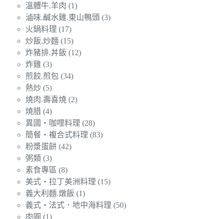
溫體牛.羊肉
(1)
滷味.鹹水雞.東山鴨頭
(3)
火鍋料理
(17)
炒飯.炒麵
(15)
炸豬排.丼飯
(12)
炸雞
(3)
煎餃.煎包
(34)
熱炒
(5)
燒肉.壽喜燒
(2)
燒腊
(4)
異國‧咖哩料理
(28)
簡餐‧複合式料理
(83)
粉漿蛋餅
(42)
粥類
(3)
素食專區
(8)
美式‧拉丁美洲料理
(15)
義大利麵.燉飯
(1)
義式‧法式．地中海料理
(50)
肉圓
(1)