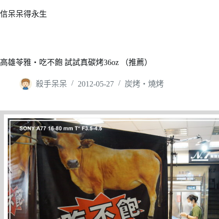
跳
信呆呆得永生
至
主
要
內
高雄苓雅‧吃不飽 試試真碳烤36oz （推薦）
容
殺手呆呆
2012-05-27
炭烤‧燒烤