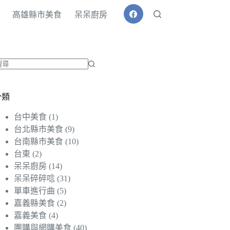
高雄縣市美食
呆呆廚房
找
不
分類
到
符
台中美食
(1)
合
台北縣市美食
(9)
條
台南縣市美食
(10)
件
台東
(2)
的
呆呆廚房
(14)
結
呆呆碎碎唸
(31)
果
單車進行曲
(5)
嘉義縣美食
(2)
嘉義美食
(4)
團購與網購美食
(40)