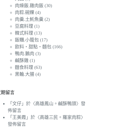
肉燥飯.雞肉飯
(30)
肉粽.碗粿
(4)
肉羹.土魠魚羹
(2)
豆腐料理
(1)
韓式料理
(13)
飯糰.小籠包
(17)
飲料‧甜點‧麵包
(166)
鴨肉.鵝肉
(3)
鹹酥雞
(1)
麵食料理
(63)
黑輪.大腸
(4)
近期留言
「
文仔
」於〈
高雄鳳山。鹹酥鴨頭
〉發
佈留言
「
王美霞
」於〈
高雄三民。羅家肉粽
〉
發佈留言