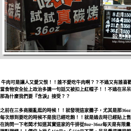
牛肉可是讓人又愛又恨！！誰不愛吃牛肉啊？？不過又有誰喜
當食物安全扯上政治多講一句話又被扣上紅帽子！！不過在呆呆
那為什麼我們要『含淚』接受？？
之前在三多商圈亂逛的時候！！就發現這家攤子，尤其是那36o
每次想到要吃的時候不是我已經吃飽！！就是過去時已經貼上售
在詢問一下老闆才知道其實這家的牛排從8oz~36oz每天是有限