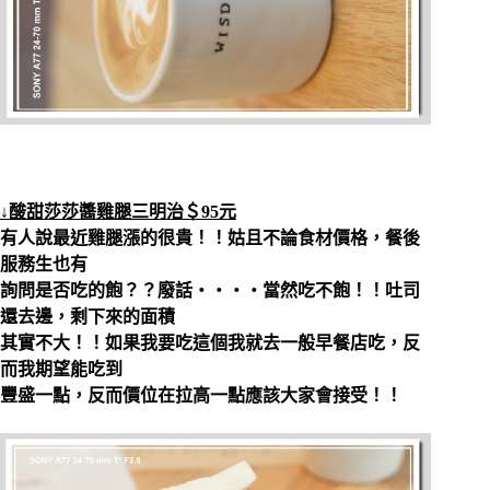
↓酸甜莎莎醬雞腿三明治＄95元
有人說最近雞腿漲的很貴！！姑且不論食材價格，餐後
服務生也有
詢問是否吃的飽？？廢話‧‧‧‧當然吃不飽！！吐司
還去邊，剩下來的面積
其實不大！！如果我要吃這個我就去一般早餐店吃，反
而我期望能吃到
豐盛一點，反而價位在拉高一點應該大家會接受！！