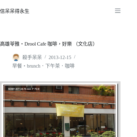
跳
至
信呆呆得永生
主
要
內
容
高雄苓雅‧Drool Cafe 咖啡，好樂 （文化店）
殺手呆呆
2013-12-15
早餐‧brunch．下午茶．咖啡