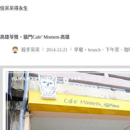
跳
信呆呆得永生
至
主
要
內
高雄苓雅‧貓門Cafe’ Moment-高雄
容
殺手呆呆
2014-12-21
早餐‧brunch．下午茶．咖