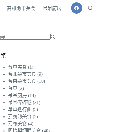
高雄縣市美食
呆呆廚房
找
不
分類
到
符
台中美食
(1)
合
台北縣市美食
(9)
條
台南縣市美食
(10)
件
台東
(2)
的
呆呆廚房
(14)
結
呆呆碎碎唸
(31)
果
單車進行曲
(5)
嘉義縣美食
(2)
嘉義美食
(4)
團購與網購美食
(40)