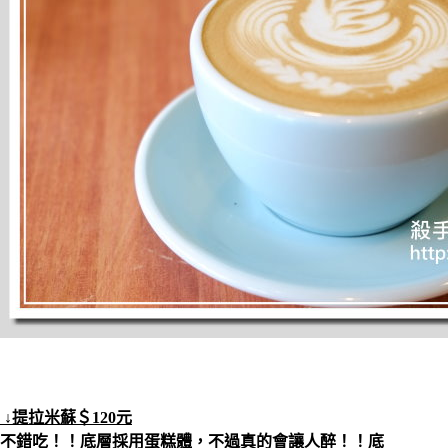
↓提拉米蘇＄120元
不錯吃！！底層採用蛋糕體，不過真的會讓人醉！！底