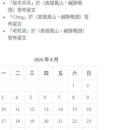
「
殺手呆呆
」於〈
高雄鳳山。鹹酥鴨
頭
〉發佈留言
「
Ching
」於〈
高雄鳳山。鹹酥鴨頭
〉發
佈留言
「
老吃貨
」於〈
高雄鳳山。鹹酥鴨頭
〉
發佈留言
2026 年 8 月
一
二
三
四
五
六
日
1
2
3
4
5
6
7
8
9
10
11
12
13
14
15
16
17
18
19
20
21
22
23