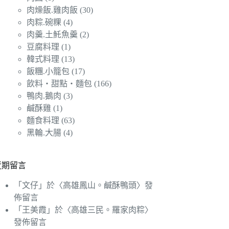
肉燥飯.雞肉飯
(30)
肉粽.碗粿
(4)
肉羹.土魠魚羹
(2)
豆腐料理
(1)
韓式料理
(13)
飯糰.小籠包
(17)
飲料‧甜點‧麵包
(166)
鴨肉.鵝肉
(3)
鹹酥雞
(1)
麵食料理
(63)
黑輪.大腸
(4)
近期留言
「
文仔
」於〈
高雄鳳山。鹹酥鴨頭
〉發
佈留言
「
王美霞
」於〈
高雄三民。羅家肉粽
〉
發佈留言