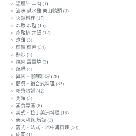
溫體牛.羊肉
(1)
滷味.鹹水雞.東山鴨頭
(3)
火鍋料理
(17)
炒飯.炒麵
(15)
炸豬排.丼飯
(12)
炸雞
(3)
煎餃.煎包
(34)
熱炒
(5)
燒肉.壽喜燒
(2)
燒腊
(4)
異國‧咖哩料理
(28)
簡餐‧複合式料理
(83)
粉漿蛋餅
(42)
粥類
(3)
素食專區
(8)
美式‧拉丁美洲料理
(15)
義大利麵.燉飯
(1)
義式‧法式．地中海料理
(50)
肉圓
(1)