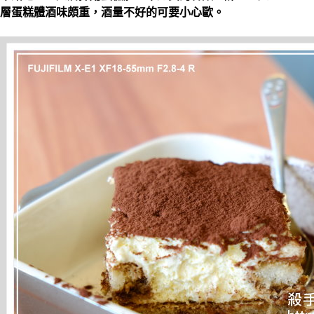
層蛋糕體酒味頗重，酒量不好的可要小心歐。