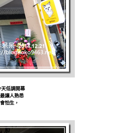
今天低調開幕
最讓人熟悉
會怕生，