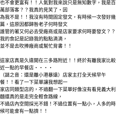
也不會更富有！！人氣對我來說只是無知數字，我是百
萬部落客？？我真的見笑了‧因
為我不是！！我沒有時間固定發文，有時候一次發好幾
篇，這原因都歸咎老子何時發文
誰管的著又何必去受廠商或是店家要求何時要發文？？
我的食記是記錄我的點點滴滴，
並不是去吹捧廠商或幫忙背書！！
這家店真是久違開在三多路附近！！終於有離我家比較
近一點的早餐店‧‧‧‧
（謎之音：還是離小港暴遠）店家主打全天候早午
餐！！看了一下菜單讓我想起一
家店同類型店的，不過翻一下菜單好像沒有看見義大利
麵還真的是走完全輕食路線，
不過店內空間採光不錯！不過位置有一點小，人多的時
候可能會有一點擠！！