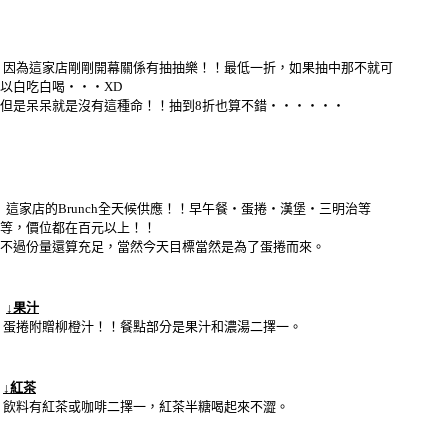
因為這家店剛剛開幕關係有抽抽樂！！最低一折，如果抽中那不就可
以白吃白喝‧‧‧XD
但是呆呆就是沒有這種命！！抽到8折也算不錯‧‧‧‧‧‧
這家店的Brunch全天候供應！！早午餐‧蛋捲‧漢堡‧三明治等
等，價位都在百元以上！！
不過份量還算充足，當然今天目標當然是為了蛋捲而來。
↓果汁
蛋捲附贈柳橙汁！！餐點部分是果汁和濃湯二擇一。
↓紅茶
飲料有紅茶或咖啡二擇一，紅茶半糖喝起來不澀。