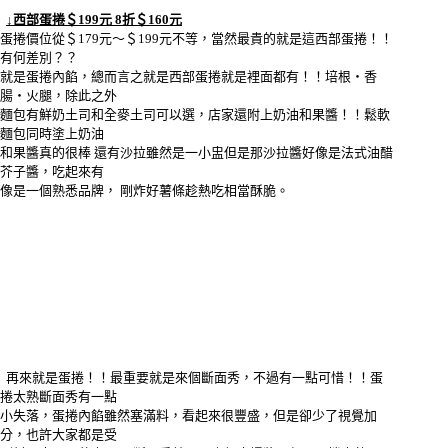
↓西部蛋捲＄199元 8折＄160元
蛋捲價位從＄179元～＄199元不等，當然最貴的就是這西部蛋捲！！
有何差別？？
就是蛋捲內餡，總而言之就是西部蛋捲就是裡面都有！！培根‧香
腸‧火腿，除此之外
麵包有鮮奶土司和全麥土司可以選，店家還附上奶油和果醬！！鬆軟
麵包同時塗上奶油
和果醬真的很棒 還有沙拉雖然是一小盅但是那沙拉醬好像是法式油醋
芥子醬，吃起來有
像是一個熟悉品牌， 剛炸好薯條趁熱吃相當酥脆。
再來就是蛋捲！！最重要就是來個斷面秀，不過有一點可惜！！蛋
捲太熟斷面秀有一點
小失落，蛋捲內餡雖然塞滿料，看起來很豐盛，但是卻少了視覺加
分，也許大家都是受