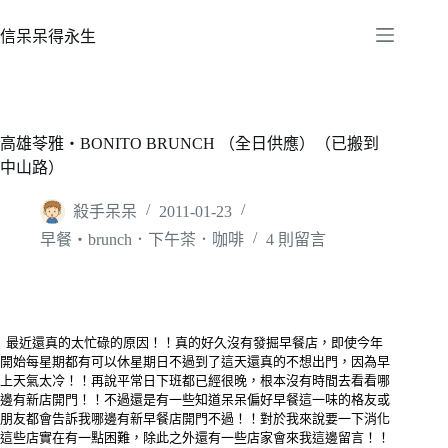
跳
至
信呆呆得永生
主
要
內
容
高雄苓雅‧BONITO BRUNCH （全日供應）（已搬到
中山路）
殺手呆呆
2011-01-23
早餐‧brunch．下午茶．咖啡
4 則留言
最近還真的太忙碌的原因！！真的好久沒有發掘早餐店，即使今年
開始每星期都有可以休星期日不過到了這天還真的不想出門，因為早
上天氣太冷！！再說平常日下班都已經很晚，根本沒有時間去看看哪
邊有新店開門！！不過還是有一些知道呆呆偏好早餐這一味的格友或
朋友都會告訴我哪邊有新早餐店開門不過！！對於我來說要一下消化
這些店實在有一點困難，除此之外還有一些店家會來我這邊留言！！