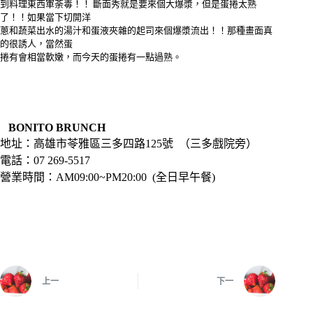
到料理東西軍荼毒！！ 斷面秀就是要來個大爆漿，但是蛋捲太熟
了！！如果當下切開洋
蔥和蔬菜出水的湯汁和蛋液夾雜的起司來個爆漿流出！！那種畫面真
的很誘人，當然蛋
捲有會相當軟嫩，而今天的蛋捲有一點過熟。
BONITO BRUNCH
地址：高雄市苓雅區三多四路125號 （三多戲院旁）
電話：07 269-5517
營業時間：AM09:00~PM20:00 (全日早午餐)
上一
下一