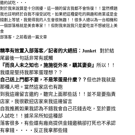
邀約試吃‧‧‧
對於我來說算是十分困擾，這一類的留言我都不會恢復！！當然標題
我也註明終於自我不接受試吃，如果把這種愛吃的興趣和商業或是金
錢劃上等號，我覺得我的人生會很無趣！！很多人總以為一台相機和
一個部落格就是美食專家！！但對我來說我只是愛吃並不想被冠上美
食
部落客，之前看過一篇文章
精準有效置入部落客／記者的大絕招：Junket
對於結
尾最後一句話非常有感觸
『而良人未之知也，施施從外來，驕其妻妾』
所以！！
我還是堅持我那笨蛋理想？？
自己送上門都不要，不是笨蛋是什麼？？
但也許我就是
那種人吧。當然這家店也有跑
到我這邊留言邀約，聽完上面那些話！！並不是要指責
店家，我很歡迎店家來我這邊留言
自我推薦如果我認為不錯我會自己花錢去吃，至於要找
人試吃！！據呆呆所知這種部
落客很多，有些還有廠商提供金錢邀稿卻打死也不承認
有拿錢‧‧‧‧反正我拿那些錢