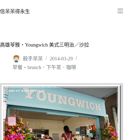
跳
至
信呆呆得永生
主
要
內
容
高雄苓雅‧Youngwich 美式三明治／沙拉
殺手呆呆
2014-03-29
早餐‧brunch．下午茶．咖啡