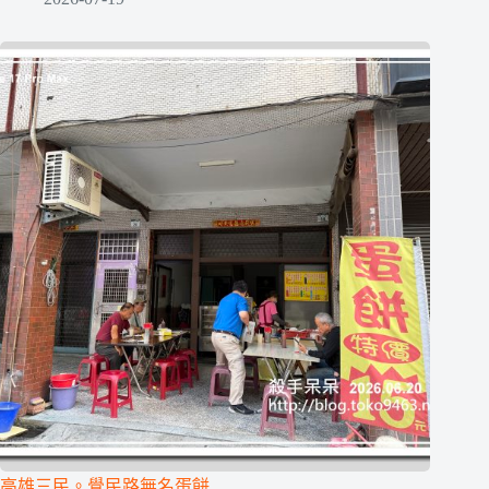
高雄三民。覺民路無名蛋餅