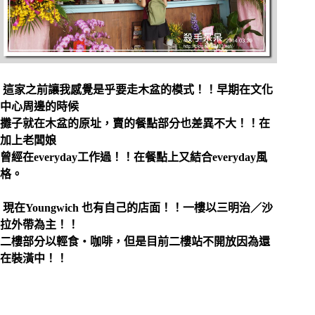
這家之前讓我感覺是乎要走木盆的模式！！早期在文化
中心周邊的時候
攤子就在木盆的原址，賣的餐點部分也差異不大！！在
加上老闆娘
曾經在
everyday
工作過！！在餐點上又結合
everyday
風
格。
現在Youngwich 也有自己的店面！！一樓以
三明治／沙
拉
外帶為主！！
二樓部分以輕食‧咖啡，但是目前二樓站不開放因為還
在裝潢中！！