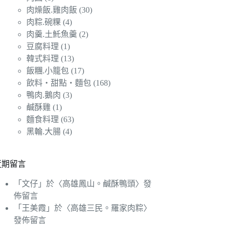
肉燥飯.雞肉飯
(30)
肉粽.碗粿
(4)
肉羹.土魠魚羹
(2)
豆腐料理
(1)
韓式料理
(13)
飯糰.小籠包
(17)
飲料‧甜點‧麵包
(168)
鴨肉.鵝肉
(3)
鹹酥雞
(1)
麵食料理
(63)
黑輪.大腸
(4)
近期留言
「
文仔
」於〈
高雄鳳山。鹹酥鴨頭
〉發
佈留言
「
王美霞
」於〈
高雄三民。羅家肉粽
〉
發佈留言