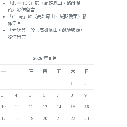
「
殺手呆呆
」於〈
高雄鳳山。鹹酥鴨
頭
〉發佈留言
「
Ching
」於〈
高雄鳳山。鹹酥鴨頭
〉發
佈留言
「
老吃貨
」於〈
高雄鳳山。鹹酥鴨頭
〉
發佈留言
2026 年 8 月
一
二
三
四
五
六
日
1
2
3
4
5
6
7
8
9
10
11
12
13
14
15
16
17
18
19
20
21
22
23