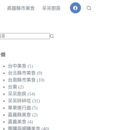
高雄縣市美食
呆呆廚房
找
不
分類
到
符
台中美食
(1)
合
台北縣市美食
(9)
條
台南縣市美食
(10)
件
台東
(2)
的
呆呆廚房
(14)
結
呆呆碎碎唸
(31)
果
單車進行曲
(5)
嘉義縣美食
(2)
嘉義美食
(4)
團購與網購美食
(40)