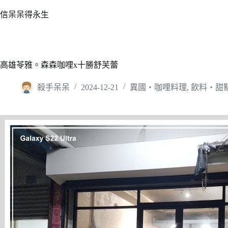
跳
信呆呆得永生
至
主
要
內
高雄苓雅。森森咖哩x十勝舒芙蕾
容
殺手呆呆
2024-12-21
異國‧咖哩料理
,
飲料‧甜