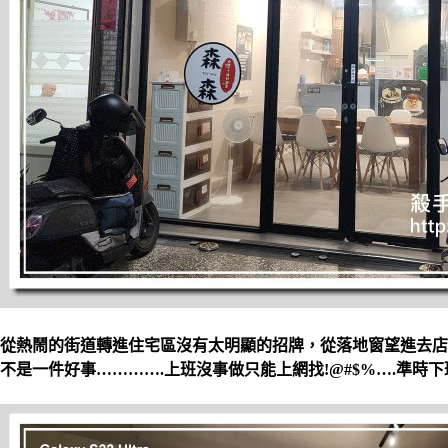
從熱鬧的街道轉進住宅區沒有太明顯的招牌，從落地窗望進去店
不是一件好事………….上班沒事做只能上網找!@#$%….準