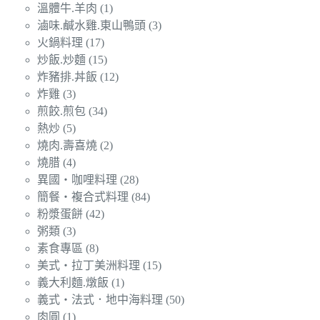
溫體牛.羊肉
(1)
滷味.鹹水雞.東山鴨頭
(3)
火鍋料理
(17)
炒飯.炒麵
(15)
炸豬排.丼飯
(12)
炸雞
(3)
煎餃.煎包
(34)
熱炒
(5)
燒肉.壽喜燒
(2)
燒腊
(4)
異國‧咖哩料理
(28)
簡餐‧複合式料理
(84)
粉漿蛋餅
(42)
粥類
(3)
素食專區
(8)
美式‧拉丁美洲料理
(15)
義大利麵.燉飯
(1)
義式‧法式．地中海料理
(50)
肉圓
(1)