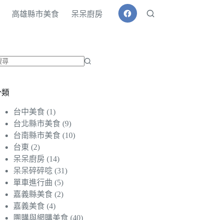
高雄縣市美食
呆呆廚房
找
不
分類
到
符
台中美食
(1)
合
台北縣市美食
(9)
條
台南縣市美食
(10)
件
台東
(2)
的
呆呆廚房
(14)
結
呆呆碎碎唸
(31)
果
單車進行曲
(5)
嘉義縣美食
(2)
嘉義美食
(4)
團購與網購美食
(40)