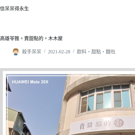
跳
信呆呆得永生
至
主
要
內
高雄苓雅。賣甜點的。木木屋
容
殺手呆呆
2021-02-28
飲料‧甜點‧麵包