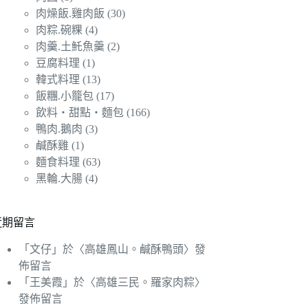
肉燥飯.雞肉飯
(30)
肉粽.碗粿
(4)
肉羹.土魠魚羹
(2)
豆腐料理
(1)
韓式料理
(13)
飯糰.小籠包
(17)
飲料‧甜點‧麵包
(166)
鴨肉.鵝肉
(3)
鹹酥雞
(1)
麵食料理
(63)
黑輪.大腸
(4)
近期留言
「
文仔
」於〈
高雄鳳山。鹹酥鴨頭
〉發
佈留言
「
王美霞
」於〈
高雄三民。羅家肉粽
〉
發佈留言