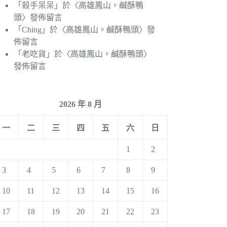
「
殺手呆呆
」於〈
高雄鳳山。鹹酥鴨
頭
〉發佈留言
「
Ching
」於〈
高雄鳳山。鹹酥鴨頭
〉發
佈留言
「
老吃貨
」於〈
高雄鳳山。鹹酥鴨頭
〉
發佈留言
2026 年 8 月
一
二
三
四
五
六
日
1
2
3
4
5
6
7
8
9
10
11
12
13
14
15
16
17
18
19
20
21
22
23