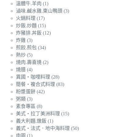
溫體牛.羊肉
(1)
滷味.鹹水雞.東山鴨頭
(3)
火鍋料理
(17)
炒飯.炒麵
(15)
炸豬排.丼飯
(12)
炸雞
(3)
煎餃.煎包
(34)
熱炒
(5)
燒肉.壽喜燒
(2)
燒腊
(4)
異國‧咖哩料理
(28)
簡餐‧複合式料理
(83)
粉漿蛋餅
(42)
粥類
(3)
素食專區
(8)
美式‧拉丁美洲料理
(15)
義大利麵.燉飯
(1)
義式‧法式．地中海料理
(50)
肉圓
(1)