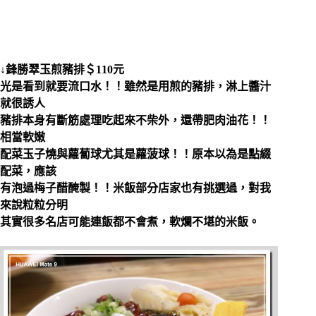
↓鋒勝翠玉煎豬排＄110元
光是看到就要流口水！！雖然是用煎的豬排，淋上醬汁
就很誘人
豬排本身有斷筋處理吃起來不柴外，還帶肥肉油花！！
相當軟嫩
配菜玉子燒與蘿蔔球尤其是蘿菠球！！原本以為是點綴
配菜，應該
有泡過梅子醋醃製！！米飯部分店家也有挑選過，對我
來說粒粒分明
其實很多名店可能連飯都不會煮，軟爛不堪的米飯。