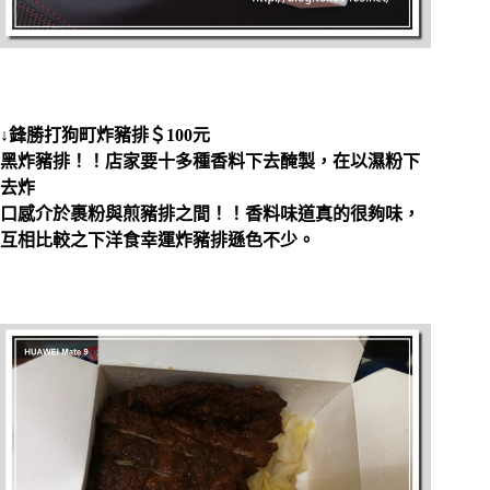
↓鋒勝打狗町炸豬排＄100元
黑炸豬排！！店家要十多種香料下去醃製，在以濕粉下
去炸
口感介於裹粉與煎豬排之間！！香料味道真的很夠味，
互相比較之下洋食幸運炸豬排遜色不少。