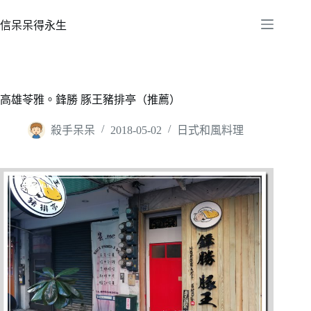
跳
至
信呆呆得永生
主
要
內
容
高雄苓雅。鋒勝 豚王豬排亭（推薦）
殺手呆呆
2018-05-02
日式和風料理