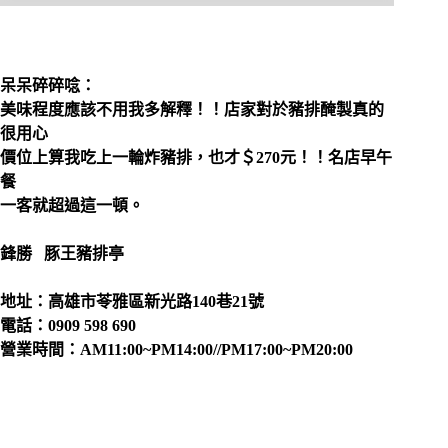
呆呆碎碎唸：
美味程度應該不用我多解釋！！店家對於豬排醃製真的
很用心
價位上算我吃上一輪炸豬排，也才＄270元！！名店早午
餐
一客就超過這一頓。
鋒勝 豚王豬排亭
地址：
高雄市苓雅區新光路140巷21號
電話：0909 598 690
營業時間：AM11:00~PM14:00//PM17:00~PM20:00