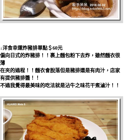
↓洋食幸運炸豬排單點＄60元
偏向日式的炸豬排！！裹上麵包粉下去炸，雖然麵衣很
薄
在夾的過程！！麵衣會脫落但是豬排還是有肉汁，店家
有提供豬排醬！！
不過我覺得最美味的吃法就是沾牛之味花干煮滷汁！！