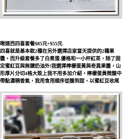
啾速西四喜套餐$85元+$55元
四喜就是基本款2種在另外選擇店家當天提供的2種果
醬，而升級套餐多了白煮蛋.優格和一小杯紅茶，除了固
定蜜紅豆與無鹽奶油外!我選擇檸檬蛋黃與奇異果醬，山
形厚片分切4格大致上我不用多加介紹，檸檬蛋黃微酸中
帶點濃稠香氣，我用食用順序從酸到甜，以蜜紅豆收尾