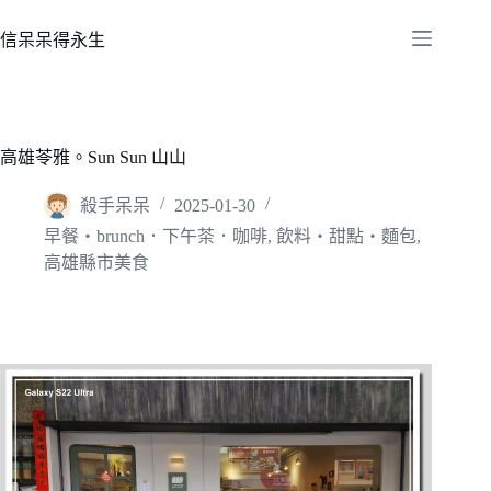
跳
至
信呆呆得永生
主
要
內
容
高雄苓雅。Sun Sun 山山
殺手呆呆
2025-01-30
早餐‧brunch．下午茶．咖啡
,
飲料‧甜點‧麵包
,
高雄縣市美食