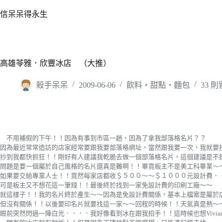
跳
信呆呆得永生
至
主
要
內
高雄苓雅．欣豐冰店 （大推）
容
殺手呆呆
2009-06-06
飲料‧甜點‧麵包
33 
不用補假的下午！！因為有事到市區一趟，因為了拿我部落格名片？？
因為最近常常造訪的店家經常要跟我要部落格網址，當然跟我要一次，我就要
抄到我都快抓狂！！剛好有人建議我乾脆去做一個部落格名片，這個建議是不
問題是要一個屬於自己風格的名片還真是難啊！！畢竟板主不是美工科畢業～
如果要交給專業人士！！竟然每家店都收＄５００～～＄１０００元設計費．
可是板主又不想花這一筆錢！！最後終於找到一家免設計費的印刷工廠～～
就這樣子！！我的名片終於產生～～因為是免設計費關係，基本上檔案是屬於
但沒有關係！！以後要印名片就要找這一家～～回程的時候！！天氣真是熱～
眼前突然閃過一陣白光．．．．我好像看到冰在跟我招手！！這時候也想
Viv