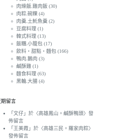
肉燥飯.雞肉飯
(30)
肉粽.碗粿
(4)
肉羹.土魠魚羹
(2)
豆腐料理
(1)
韓式料理
(13)
飯糰.小籠包
(17)
飲料‧甜點‧麵包
(166)
鴨肉.鵝肉
(3)
鹹酥雞
(1)
麵食料理
(63)
黑輪.大腸
(4)
近期留言
「
文仔
」於〈
高雄鳳山。鹹酥鴨頭
〉發
佈留言
「
王美霞
」於〈
高雄三民。羅家肉粽
〉
發佈留言