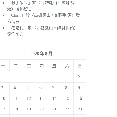
「
殺手呆呆
」於〈
高雄鳳山。鹹酥鴨
頭
〉發佈留言
「
Ching
」於〈
高雄鳳山。鹹酥鴨頭
〉發
佈留言
「
老吃貨
」於〈
高雄鳳山。鹹酥鴨頭
〉
發佈留言
2026 年 8 月
一
二
三
四
五
六
日
1
2
3
4
5
6
7
8
9
10
11
12
13
14
15
16
17
18
19
20
21
22
23