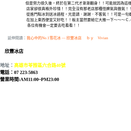
但是努力很久後，終於在第二代才漸漸翻身！！可能就因為這
店家卻很真格外珍惜！！完全沒有那老店那種怪脾氣與傲氣！
從進門點冰到送冰過程，光是請．謝謝．不客氣！！可是一句都
在加上東西便宜又好吃！！板主當然要給它大推一下～～～Ｃ／
各位有機會一定要去吃看看！！
延伸閱讀：
我心中的No.1雪花冰 — 欣豐冰店 ｂｙ Vivian
欣豐冰店
地址：
高雄市苓雅區六合路40號
電話：07 223-5863
營業時間:AM11:00~PM23:00