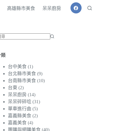
高雄縣市美食
呆呆廚房
找
不
分類
到
符
台中美食
(1)
合
台北縣市美食
(9)
條
台南縣市美食
(10)
件
台東
(2)
的
呆呆廚房
(14)
結
呆呆碎碎唸
(31)
果
單車進行曲
(5)
嘉義縣美食
(2)
嘉義美食
(4)
團購與網購美食
(40)