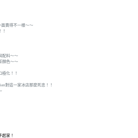
外面賣得不一樣～～
！！
與配料～～
茶顏色～～
口極化！！
ian對這一家冰店那麼死忠！！
～
手起家！