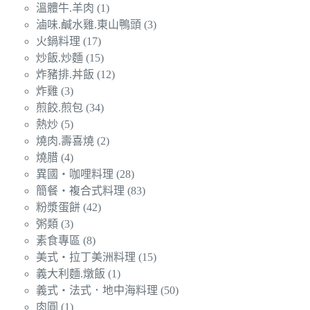
溫體牛.羊肉
(1)
滷味.鹹水雞.東山鴨頭
(3)
火鍋料理
(17)
炒飯.炒麵
(15)
炸豬排.丼飯
(12)
炸雞
(3)
煎餃.煎包
(34)
熱炒
(5)
燒肉.壽喜燒
(2)
燒腊
(4)
異國‧咖哩料理
(28)
簡餐‧複合式料理
(83)
粉漿蛋餅
(42)
粥類
(3)
素食專區
(8)
美式‧拉丁美洲料理
(15)
義大利麵.燉飯
(1)
義式‧法式．地中海料理
(50)
肉圓
(1)