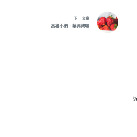
下一
文章
高雄小港．華興烤鴨