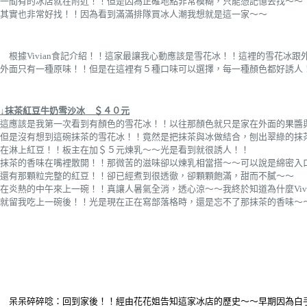
一間有的冰店就在附近！！但是因為正確地點非常模糊，只能憑記憶去找～～
其實也非常好找！！因為看到滿滿排隊買冰人潮我想就是這一家～～
根據
Vivian食記介紹！！這家最讓我心動應該是雪花冰！！這裡的雪花冰跟
外面只有一種原味！！但是在這裡有５種口味可以選擇，每一種顏色都好誘人
↓抹茶紅豆牛奶雪沙冰 ＄４０元
這應該是我第一次看到有顏色的雪花冰！！以往那顏色就只是家在外面的果醬
但是沒有想到這碗抹茶的雪花冰！！竟然是把抹茶與冰做結合，刨出翠綠的抹
在淋上紅豆！！板主在加＄５元煉乳～～光是看到就很誘人！！
抹茶的香味在嘴裡散開！！那微苦的滋味卻以煉乳相當搭～～可以說是綿密入
還有那顆粒完整的紅豆！！卻已經煮到很透徹，卻顆顆飽滿，甜而不膩～～
在炎熱的中午來上一碗！！真讓人暑氣全消，透心涼～～我終於知道為什麼Viv
就留我吃上一碗後！！光是現在正在寫部落格時，還是忘不了那抹茶的香味～
呆呆碎碎唸：回到家後！！經由花花姐告知這家冰店的歷史～～早期因為白