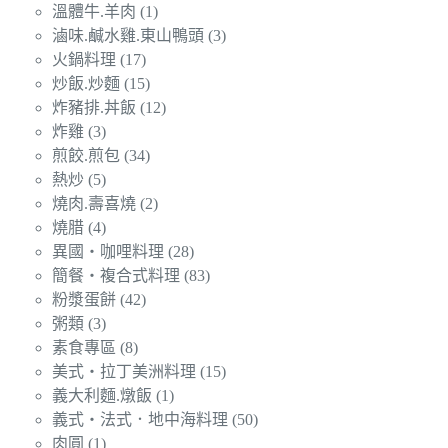
溫體牛.羊肉
(1)
滷味.鹹水雞.東山鴨頭
(3)
火鍋料理
(17)
炒飯.炒麵
(15)
炸豬排.丼飯
(12)
炸雞
(3)
煎餃.煎包
(34)
熱炒
(5)
燒肉.壽喜燒
(2)
燒腊
(4)
異國‧咖哩料理
(28)
簡餐‧複合式料理
(83)
粉漿蛋餅
(42)
粥類
(3)
素食專區
(8)
美式‧拉丁美洲料理
(15)
義大利麵.燉飯
(1)
義式‧法式．地中海料理
(50)
肉圓
(1)