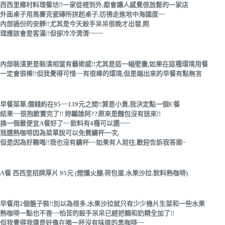
西西里鄉村料理餐坊!!一家從裡到外,都會讓人感覺很放鬆的一家店
外面桌子用馬賽克瓷磚所拼起桌子,彷彿走進地中海國度~~
內部過份的安靜!!尤其是今天殺手呆呆很睌才出發,照
理應該會是客滿!!但卻冷冷清清~~~~
內部裝潢更是裝潢相當有藝術感!!尤其是這一幅壁畫,如果在這種環境用餐
一定會很棒!!但我覺得可惜~~有很棒的環境,但是端出來的早餐有點無言
早餐菜單,價錢約在95~~139元之間!!算是小貴,我決定點一個E餐
結果~~很抱歉賣完了!! 妳騙誰阿??原來是麵包沒有送來!!
換一個最便宜A餐好了~~飲料有4種可以選~~~
我選熱咖啡因為菜單說可以免費續杯一次,
但是因為好難喝!!我也沒有續杯~~如果有人前往,歡迎告訴我答案~
A餐 西西里招牌厚片 95元 (煙燻火腿.荷包蛋.水果沙拉.飲料熱咖啡)
早餐用2個盤子裝!!別以為很多,水果沙拉就只有少少幾片生菜和一些水果
熱咖啡一點也不香~~怕苦的殺手呆呆已經把糖和奶精全加了!!
但我覺得我還是好像在喝一杯沒有味道的黑咖啡~~