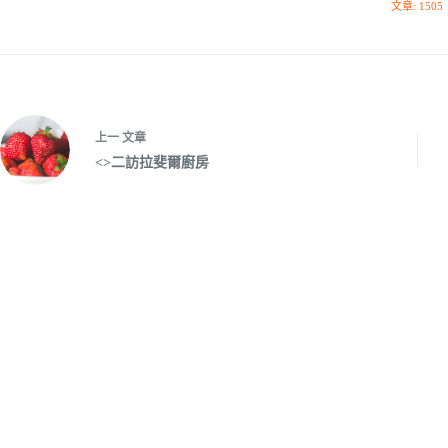
文章: 1505
上一
文章
<>二訪拉斐爾廚房