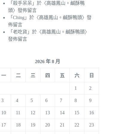
「
殺手呆呆
」於〈
高雄鳳山。鹹酥鴨
頭
〉發佈留言
「
Ching
」於〈
高雄鳳山。鹹酥鴨頭
〉發
佈留言
「
老吃貨
」於〈
高雄鳳山。鹹酥鴨頭
〉
發佈留言
2026 年 8 月
一
二
三
四
五
六
日
1
2
3
4
5
6
7
8
9
10
11
12
13
14
15
16
17
18
19
20
21
22
23