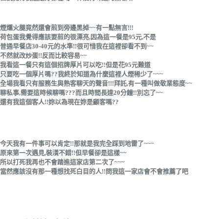
煙燻火腿竟然還會煎到旁邊黑掉~~有一點無言!!!
荷包蛋我覺得應該要煎的很漂亮,因為這一餐是95元,不是
普通早餐店30-40元的水準!!很可惜我在這裡卻看不到~~
不然就改炒蛋!!反而比較容易~~
我看這一餐只有這個招牌厚片可以吃!!但是花95元難道
只要吃一個厚片嗎??我終於知道為什麼這裡人煙稀少了~~~
全場我看只有服務生與熟客聊天的聲音!!!拜託,有一種叫做敬業態度~~
聊私事,需要這時候聊嗎???而且時間長達20分鐘!!別忘了~~
還有我這個客人!!妳以為現在妳是顧客嗎??
今天我有一件事可以肯定!!那就是我完全踩到地雷了~~~
原來第一次遇見,裝潢不錯!!但早餐卻是這樣~~
所以打死我再也不會踏進這家店第二次了~~~
當然應該沒有那一種想找死白目的人!!問我這一家店會不會推薦了吧