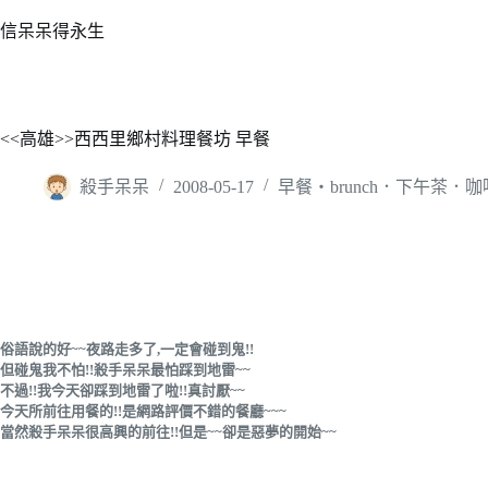
跳
信呆呆得永生
至
主
要
內
<<高雄>>西西里鄉村料理餐坊 早餐
容
殺手呆呆
2008-05-17
早餐‧brunch．下午茶．咖
俗語說的好~~夜路走多了,一定會碰到鬼!!
但碰鬼我不怕!!殺手呆呆最怕踩到地雷~~
不過!!我今天卻踩到地雷了啦!!真討厭~~
今天所前往用餐的!!是網路評價不錯的餐廳~~~
當然殺手呆呆很高興的前往!!但是~~卻是惡夢的開始~~