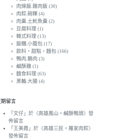
肉燥飯.雞肉飯
(30)
肉粽.碗粿
(4)
肉羹.土魠魚羹
(2)
豆腐料理
(1)
韓式料理
(13)
飯糰.小籠包
(17)
飲料‧甜點‧麵包
(166)
鴨肉.鵝肉
(3)
鹹酥雞
(1)
麵食料理
(63)
黑輪.大腸
(4)
近期留言
「
文仔
」於〈
高雄鳳山。鹹酥鴨頭
〉發
佈留言
「
王美霞
」於〈
高雄三民。羅家肉粽
〉
發佈留言