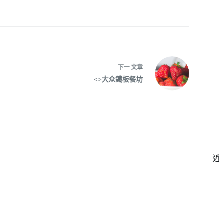
下一
文章
<>大众鐵板餐坊