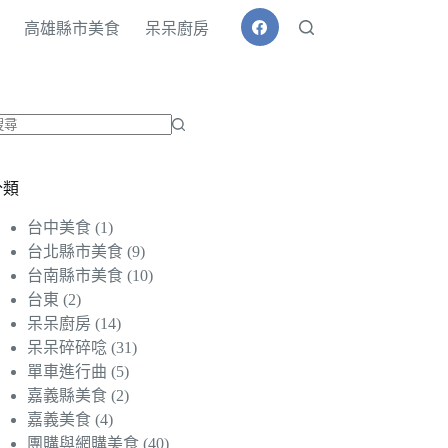
高雄縣市美食
呆呆廚房
找
不
分類
到
符
台中美食
(1)
合
台北縣市美食
(9)
條
台南縣市美食
(10)
件
台東
(2)
的
呆呆廚房
(14)
結
呆呆碎碎唸
(31)
果
單車進行曲
(5)
嘉義縣美食
(2)
嘉義美食
(4)
團購與網購美食
(40)