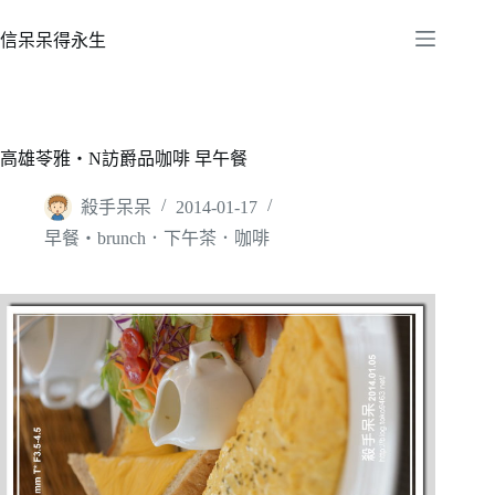
跳
至
信呆呆得永生
主
要
內
容
高雄苓雅‧N訪爵品咖啡 早午餐
殺手呆呆
2014-01-17
早餐‧brunch．下午茶．咖啡