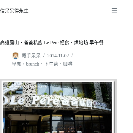
跳
至
信呆呆得永生
主
要
內
容
高雄鳳山‧爸爸私廚 Le Père 輕食．烘培坊 早午餐
殺手呆呆
2014-11-02
早餐‧brunch．下午茶．咖啡