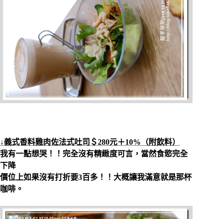
↓義式香料雞肉佐法式吐司＄280元＋10%（附飲料）
我有一點想哭！！完全沒有精緻度可言，當然食慾完全
下降
價位上如果沒有打折要3百多！！大概讓我滿意就是那杯
咖啡。