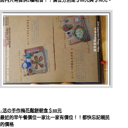
店內只有提供2種昭食！！價位分別是＄88元與＄98元。
↓活の手作梅花鬆餅朝食＄88元
最近的早午餐價位一家比一家有價位！！都快忘記親民
的價格