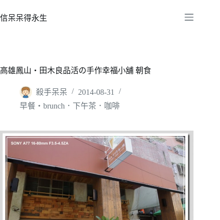
跳
至
信呆呆得永生
主
要
內
容
高雄鳳山‧田木良品活の手作幸福小舖 朝食
殺手呆呆
2014-08-31
早餐‧brunch．下午茶．咖啡