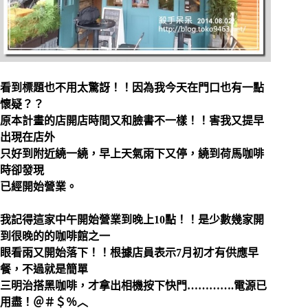
看
到標題也不用太驚訝！！因為我今天在門口也有一點
懷疑？？
原本計畫的店開店時間又和臉書不一樣！！害我又提早
出現在店外
只好到附近繞一繞，早上天氣雨下又停，繞到荷馬咖啡
時卻發現
已經開始營業。
我記得這家中午開始營業到晚上10點！！是少數幾家開
到很晚的的咖啡館之一
眼看雨又開始落下！！根據店員表示7月初才有供應早
餐，不過就是簡單
三明治搭黑咖啡，才拿出相機按下快門………….電源已
用盡！＠＃＄％︿