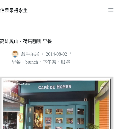
跳
至
信呆呆得永生
主
要
內
容
高雄鳳山‧荷馬咖啡 早餐
殺手呆呆
2014-08-02
早餐‧brunch．下午茶．咖啡