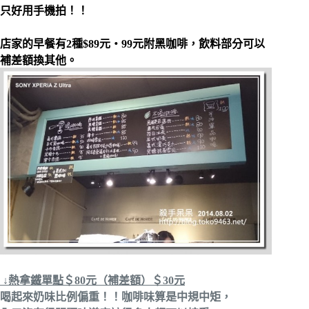
只好用手機拍！！
店家的早餐有2種$89元‧99元附黑咖啡，飲料部分可以
補差額換其他。
↓熱拿鐵單點＄80元（補差額）＄30元
喝起來奶味比例偏重！！咖啡味算是中規中矩，