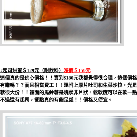
↓起司烘蛋＄129元（附飲料）
漲價＄159元
這個真的是佛心價格！！賣到$180元我都覺得很合理，這個價
有賺嗎？？而且相當費工！！還附上厚片吐司和生菜沙拉，光是
就很大份！！裡面的馬鈴薯是塊狀非片狀，鬆軟度可以在軟一點
不過還有起司，餐點真的有飽足感！！價格又便宜。