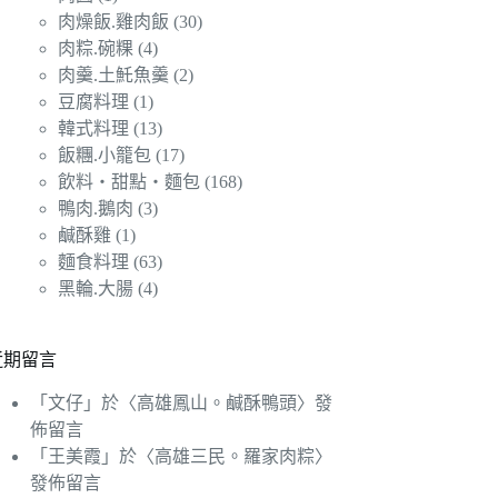
肉燥飯.雞肉飯
(30)
肉粽.碗粿
(4)
肉羹.土魠魚羹
(2)
豆腐料理
(1)
韓式料理
(13)
飯糰.小籠包
(17)
飲料‧甜點‧麵包
(168)
鴨肉.鵝肉
(3)
鹹酥雞
(1)
麵食料理
(63)
黑輪.大腸
(4)
近期留言
「
文仔
」於〈
高雄鳳山。鹹酥鴨頭
〉發
佈留言
「
王美霞
」於〈
高雄三民。羅家肉粽
〉
發佈留言