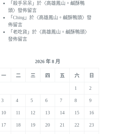
「
殺手呆呆
」於〈
高雄鳳山。鹹酥鴨
頭
〉發佈留言
「
Ching
」於〈
高雄鳳山。鹹酥鴨頭
〉發
佈留言
「
老吃貨
」於〈
高雄鳳山。鹹酥鴨頭
〉
發佈留言
2026 年 8 月
一
二
三
四
五
六
日
1
2
3
4
5
6
7
8
9
10
11
12
13
14
15
16
17
18
19
20
21
22
23