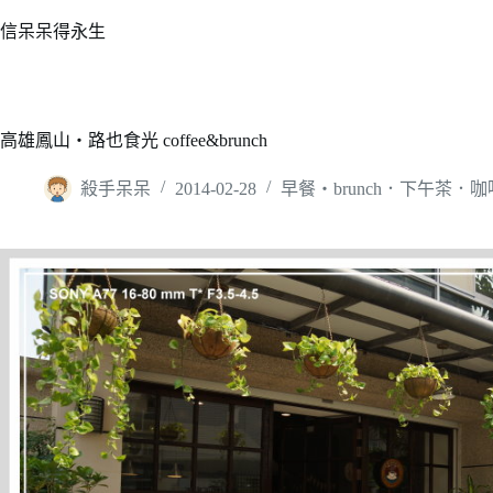
跳
信呆呆得永生
至
主
要
內
高雄鳳山‧路也食光 coffee&brunch
容
殺手呆呆
2014-02-28
早餐‧brunch．下午茶．咖