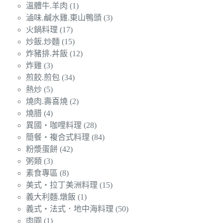
溫體牛.羊肉
(1)
滷味.鹹水雞.東山鴨頭
(3)
火鍋料理
(17)
炒飯.炒麵
(15)
炸豬排.丼飯
(12)
炸雞
(3)
煎餃.煎包
(34)
熱炒
(5)
燒肉.壽喜燒
(2)
燒腊
(4)
異國‧咖哩料理
(28)
簡餐‧複合式料理
(84)
粉漿蛋餅
(42)
粥類
(3)
素食專區
(8)
美式‧拉丁美洲料理
(15)
義大利麵.燉飯
(1)
義式‧法式．地中海料理
(50)
肉圓
(1)