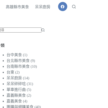
高雄縣市美食
呆呆廚房
找
不
分類
到
符
台中美食
(1)
合
台北縣市美食
(9)
條
台南縣市美食
(10)
件
台東
(2)
的
呆呆廚房
(14)
結
呆呆碎碎唸
(31)
果
單車進行曲
(5)
嘉義縣美食
(2)
嘉義美食
(4)
團購與網購美食
(40)