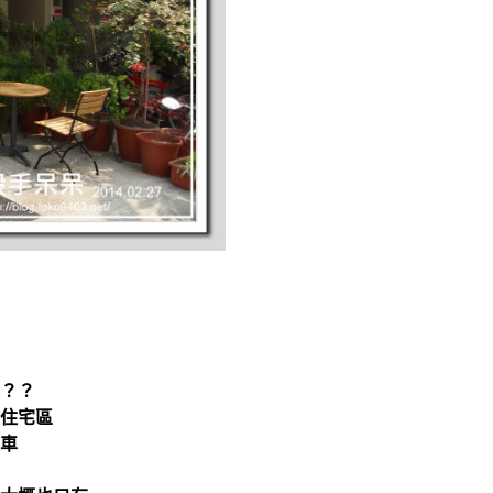
？？
住宅區
車