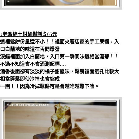
↓老派紳士柑橘鬆餅＄65元
這裡鬆餅份量還不小！！裡面夾著店家的手工果醬，入
口白蘭地的味道在舌間爆發
沒錯裡面加入白蘭地，入口第一瞬間味道相當濃郁！！
不過不知道會不會酒測超標….
酒香後面卻有淡淡的橘子甜酸味，鬆餅裡面氣孔比較大
相當蓬鬆即使冷掉也會縮成
一團！！因為冷掉鬆餅可是會越吃越難下噎。