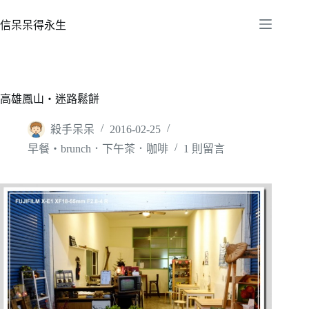
跳
至
信呆呆得永生
主
要
內
容
高雄鳳山‧迷路鬆餅
殺手呆呆
2016-02-25
早餐‧brunch．下午茶．咖啡
1 則留言