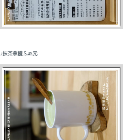
↓抹茶拿鐵＄45元