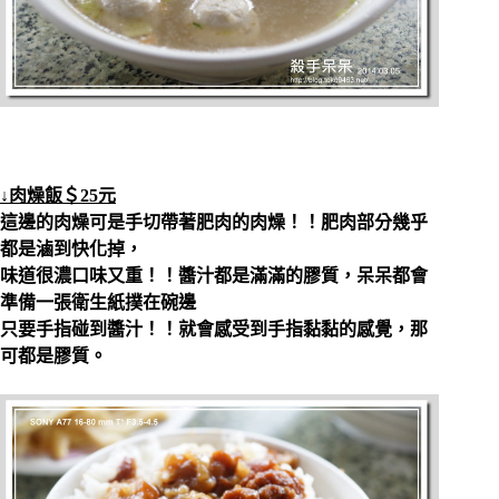
↓肉燥飯＄25元
這邊的肉燥可是手切帶著肥肉的肉燥！！肥肉部分幾乎
都是滷到快化掉，
味道很濃口味又重！！醬汁都是滿滿的膠質，呆呆都會
準備一張衛生紙撲在碗邊
只要手指碰到醬汁！！就會感受到手指黏黏的感覺，那
可都是膠質。