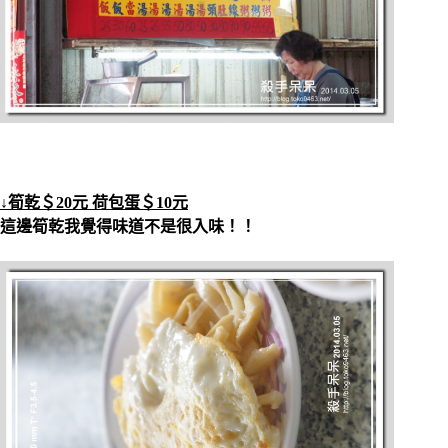
↓筍乾＄20元 荷包蛋＄10元
這邊筍乾我覺得味道不是很入味！！