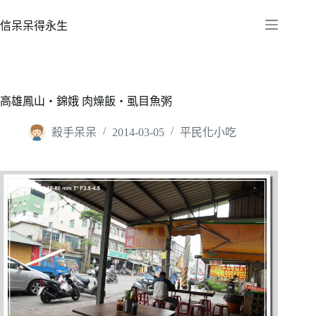
跳
至
信呆呆得永生
主
要
內
容
高雄鳳山‧錦娥 肉燥飯‧虱目魚粥
殺手呆呆
2014-03-05
平民化小吃