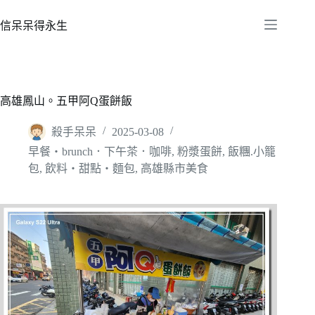
跳
至
信呆呆得永生
主
要
內
容
高雄鳳山。五甲阿Q蛋餅飯
殺手呆呆
2025-03-08
早餐‧brunch．下午茶．咖啡
,
粉漿蛋餅
,
飯糰.小籠
包
,
飲料‧甜點‧麵包
,
高雄縣市美食