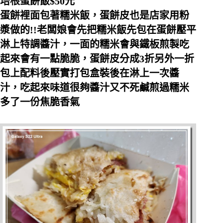
培根蛋餅飯$50元
蛋餅裡面包著糯米飯，蛋餅皮也是店家用粉
漿做的!!老闆娘會先把糯米飯先包在蛋餅壓平
淋上特調醬汁，一面的糯米會與鐵板煎製吃
起來會有一點脆脆，蛋餅皮分成3折另外一折
包上配料後壓實打包盒裝後在淋上一次醬
汁，吃起來味道很夠醬汁又不死鹹煎過糯米
多了一份焦脆香氣