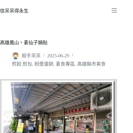
跳
至
信呆呆得永生
主
要
內
容
高雄鳳山。素仙子鍋貼
殺手呆呆
2025-06-29
煎餃.煎包
,
粉漿蛋餅
,
素食專區
,
高雄縣市美食