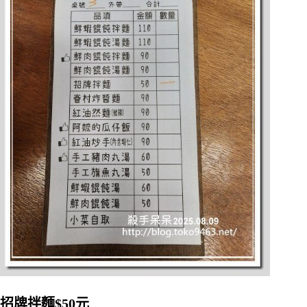
招牌拌麵$50元