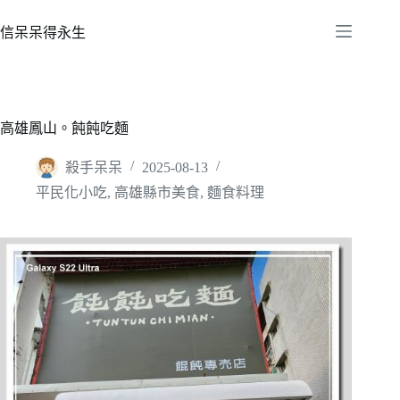
跳
至
信呆呆得永生
主
要
內
容
高雄鳳山。飩飩吃麵
殺手呆呆
2025-08-13
平民化小吃
,
高雄縣市美食
,
麵食料理