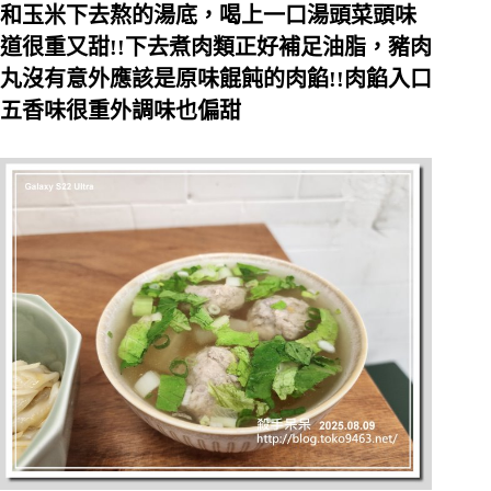
和玉米下去熬的湯底，喝上一口湯頭菜頭味
道很重又甜!!下去煮肉類正好補足油脂，豬肉
丸沒有意外應該是原味餛飩的肉餡!!肉餡入口
五香味很重外調味也偏甜