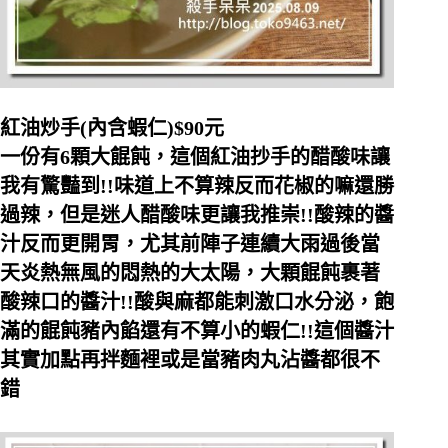
紅油炒手(內含蝦仁)$90元
一份有6顆大餛飩，這個紅油抄手的醋酸味讓
我有驚豔到!!味道上不算辣反而花椒的嘛還勝
過辣，但是迷人醋酸味更讓我推崇!!酸辣的醬
汁反而更開胃，尤其前陣子連續大雨過後當
天炎熱無風的悶熱的大太陽，大顆餛飩裹著
酸辣口的醬汁!!酸與麻都能刺激口水分泌，飽
滿的餛飩豬內餡還有不算小的蝦仁!!這個醬汁
其實加點再拌麵裡或是當豬肉丸沾醬都很不
錯