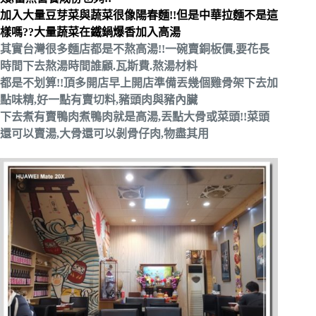
加入大量豆芽菜與蔬菜很像陽春麵!!但是中華拉麵不是這
樣嗎??大量蔬菜在鐵鍋爆香加入高湯
其實台灣很多麵店都是不熬高湯!!一碗賣銅板價,要花長
時間下去熬湯時間誰顧.瓦斯費.熬湯材料
都是不划算!!頂多開店早上開店準備丟幾個雞骨架下去加
點味精,好一點有賣切料,豬頭肉與豬內臟
下去煮有賣鴨肉煮鴨肉就是高湯,丟點大骨或菜頭!!菜頭
還可以賣湯,大骨還可以剝骨仔肉,物盡其用