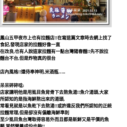
鳳山五甲夜市上也有拉麵店!!在寫這篇文章時去網上找了
食記,發現店家的拉麵好像一直
在改良,也有人說這家拉麵有一點台灣陽春麵!!先不說拉
麵台不台,但是炸物真的很台
店內風格!!還侍奉神明,米酒瓶…..
呆呆碎碎唸:
店家講明他是用虱目魚背骨下去熬魚湯!!魚介湯頭,大家
所認知的是指海鮮熬出來的湯頭,
常看見就是以魚乾下去熬湯!!或許違反我們所認知的正統
拉麵常理,但是卻沒有偏離海鮮準則
至少虱目魚台灣取得容易外而且都是新鮮又是平價的魚
類,當然營養成份也夠!!