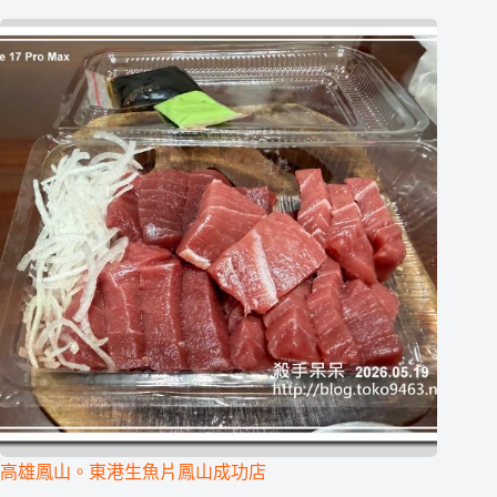
高雄鳳山。東港生魚片鳳山成功店