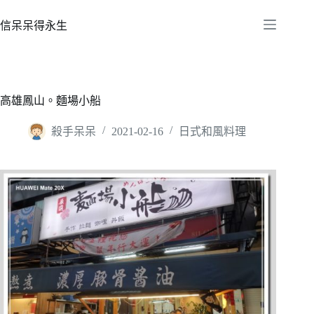
跳
至
信呆呆得永生
主
要
內
容
高雄鳳山。麵場小船
殺手呆呆
2021-02-16
日式和風料理