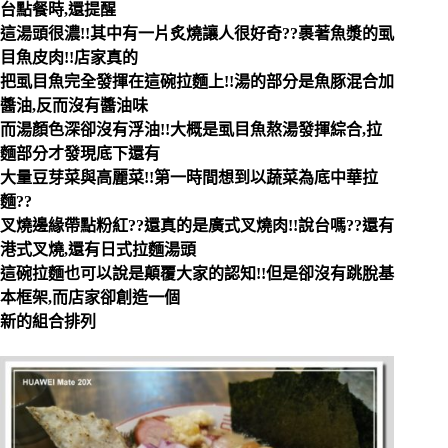
台點餐時,還提醒
這湯頭很濃!!其中有一片炙燒讓人很好奇??裹著魚漿的虱
目魚皮肉!!店家真的
把虱目魚完全發揮在這碗拉麵上!!湯的部分是魚豚混合加
醬油,反而沒有醬油味
而湯顏色深卻沒有浮油!!大概是虱目魚熬湯發揮綜合,拉
麵部分才發現底下還有
大量豆芽菜與高麗菜!!第一時間想到以蔬菜為底中華拉
麵??
叉燒邊緣帶點粉紅??還真的是廣式叉燒肉!!說台嗎??還有
港式叉燒,還有日式拉麵湯頭
這碗拉麵也可以說是顛覆大家的認知!!但是卻沒有跳脫基
本框架,而店家卻創造一個
新的組合排列