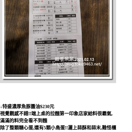
↓特盛濃厚魚豚醬油$230元
視覺觀感不錯!!端上桌的拉麵第一印象店家給料很霸氣,
滿滿的料完全看不到麵
除了整顆糖心蛋,還有5顆小鳥蛋!!灑上蒜酥和蒜末,難怪櫃