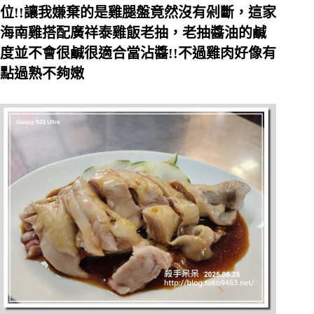
位!!讓我嫌棄的是雞腿盤竟然沒有剁斷，這家
海南雞搭配廣祥泰雞飯老抽，老抽醬油的鹹
度並不會很鹹很適合當沾醬!!不過雞肉好像有
點過熟不夠嫩