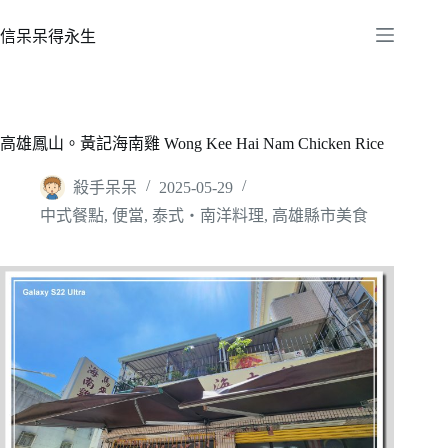
跳
至
信呆呆得永生
主
要
內
容
高雄鳳山。黃記海南雞 Wong Kee Hai Nam Chicken Rice
殺手呆呆
2025-05-29
中式餐點
,
便當
,
泰式‧南洋料理
,
高雄縣市美食