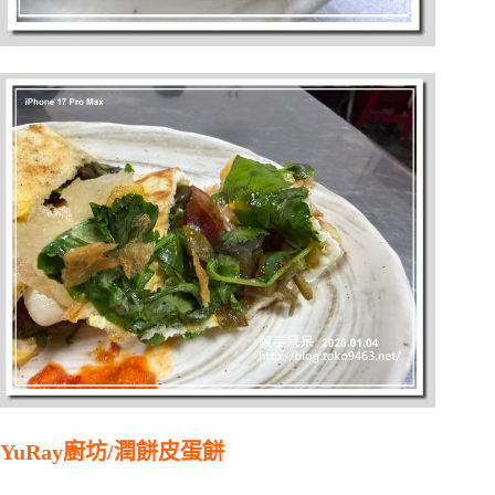
YuRay廚坊/潤餅皮蛋餅