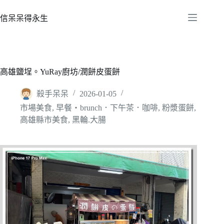
跳
至
信呆呆得永生
主
要
內
容
高雄鹽埕。YuRay廚坊/潤餅皮蛋餅
殺手呆呆
2026-01-05
市場美食
,
早餐‧brunch．下午茶．咖啡
,
粉漿蛋餅
,
高雄縣市美食
,
黑輪.大腸