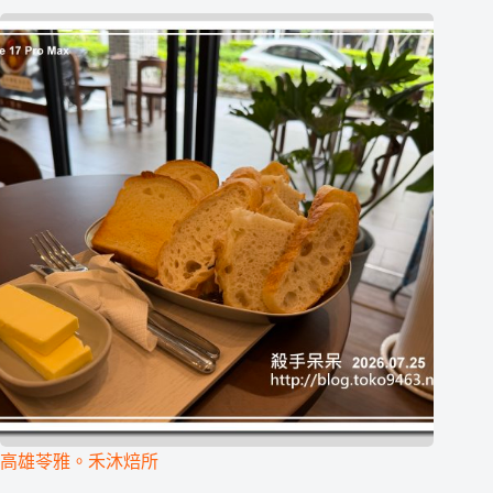
高雄苓雅。禾沐焙所