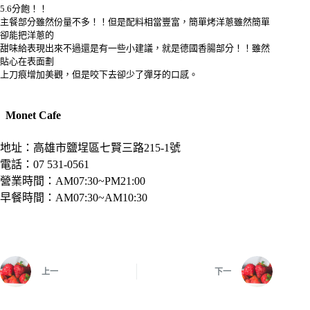
5.6分飽！！
主餐部分雖然份量不多！！但是配料相當豐富，簡單烤洋蔥雖然簡單
卻能把洋蔥的
甜味給表現出來不過還是有一些小建議，就是德國香腸部分！！雖然
貼心在表面劃
上刀痕增加美觀，但是咬下去卻少了彈牙的口感。
Monet Cafe
地址：高雄市鹽埕區七賢三路215-1號
電話：07 531-0561
營業時間：AM07:30~PM21:00
早餐時間：AM07:30~AM10:30
上一
下一