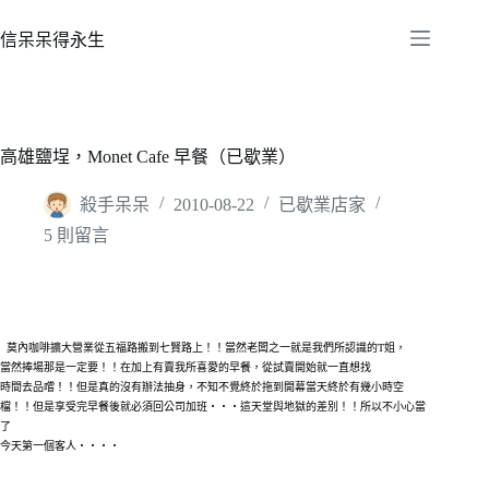
跳
至
信呆呆得永生
主
要
內
容
高雄鹽埕，Monet Cafe 早餐（已歇業）
殺手呆呆
2010-08-22
已歇業店家
5 則留言
莫內咖啡擴大營業從五福路搬到七賢路上！！當然老闆之一就是我們所認識的T姐，
當然捧場那是一定要！！在加上有賣我所喜愛的早餐，從試賣開始就一直想找
時間去品嚐！！但是真的沒有辦法抽身，不知不覺終於拖到開幕當天終於有幾小時空
檔！！但是享受完早餐後就必須回公司加班‧‧‧這天堂與地獄的差別！！所以不小心當
了
今天第一個客人‧‧‧‧