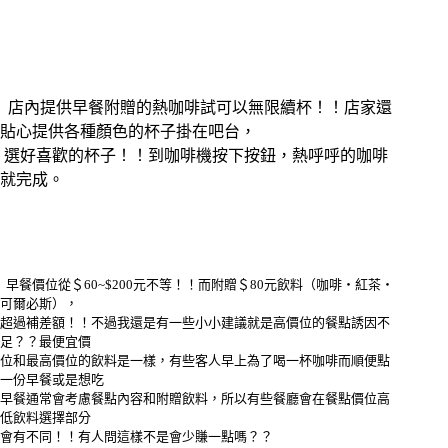
店內提供早餐附贈的熱咖啡試可以無限續杯！！店家還
貼心提供各種顏色的杯子掛在吧台，
選好喜歡的杯子！！到咖啡機按下按鈕，熱呼呼的咖啡
就完成。
早餐價位從＄60~$200元不等！！而附贈＄80元飲料（咖啡‧紅茶‧
可爾必斯），
超過補差額！！不過我還是有一些小小建議就是高價位的餐點誘因不
足？？最便宜價
位和最高價位的飲料是一樣，有些客人早上為了喝一杯咖啡而順便點
一份早餐或是想吃
早餐通常會考慮餐點內容和附贈飲料，所以有些餐廳會在餐點價位高
低飲料選擇部分
會有不同！！有人問這樣不是會少賺一點嗎？？