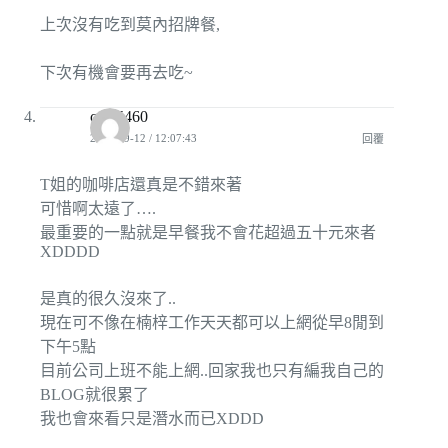
上次沒有吃到莫內招牌餐,
下次有機會要再去吃~
ctrls5460
2010-09-12 / 12:07:43
回覆
T姐的咖啡店還真是不錯來著
可惜啊太遠了….
最重要的一點就是早餐我不會花超過五十元來者
XDDDD
是真的很久沒來了..
現在可不像在楠梓工作天天都可以上網從早8閒到
下午5點
目前公司上班不能上網..回家我也只有編我自己的
BLOG就很累了
我也會來看只是潛水而已XDDD