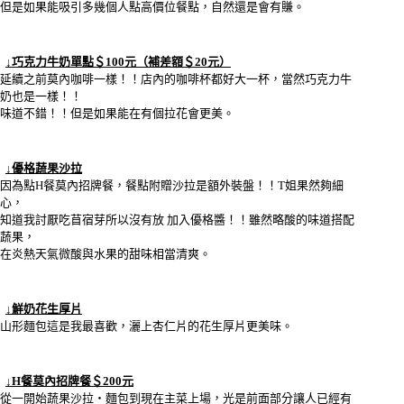
但是如果能吸引多幾個人點高價位餐點，自然還是會有賺。
↓巧克力牛奶單點＄100元（補差額＄20元）
延續之前莫內咖啡一樣！！店內的咖啡杯都好大一杯，當然巧克力牛
奶也是一樣！！
味道不錯！！但是如果能在有個拉花會更美。
↓優格蔬果沙拉
因為點H餐莫內招牌餐，餐點附贈沙拉是額外裝盤！！T姐果然夠細
心，
知道我討厭吃苜宿芽所以沒有放 加入優格醬！！雖然略酸的味道搭配
蔬果，
在炎熱天氣微酸與水果的甜味相當清爽。
↓鮮奶花生厚片
山形麵包這是我最喜歡，灑上杏仁片的花生厚片更美味。
↓H餐莫內招牌餐＄200元
從一開始蔬果沙拉‧麵包到現在主菜上場，光是前面部分讓人已經有