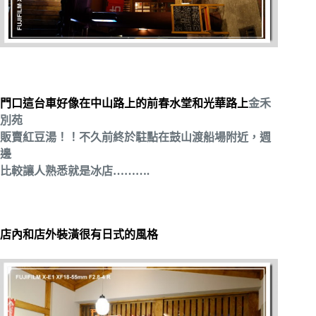
門口這台車好像在中山路上的前春水堂和光華路上
金禾
別苑
販賣紅豆湯！！不久前終於駐點在鼓山渡船場附近，週
邊
比較讓人熟悉就是冰店……….
店內和店外裝潢很有日式的風格