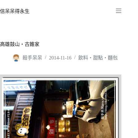
跳
至
信呆呆得永生
主
要
內
容
高雄鼓山‧古錐家
殺手呆呆
2014-11-16
飲料‧甜點‧麵包