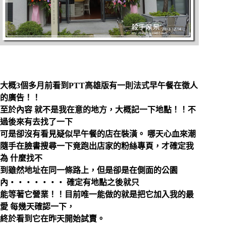
大概3個多月前看到PTT高雄版有一則法式早午餐在徵人
的廣告！！
至於內容 就不是我在意的地方，大概
記一下地點！！不
過後來有去找了一下
可是卻沒有看見疑似早午餐的店在裝潢。
哪天心血來潮
隨手在臉書搜尋一下竟跑出店家的粉絲專頁，才確定我
為 什麼找不
到雖然地址在同一條路上，但是卻是在側面的公園
內‧‧‧‧‧‧‧ 確定有地點之後就只
能等著它營業！！目前唯一能做的就是把它加入我的最
愛 每幾天確認一下，
終於看到它在昨天開始試賣。