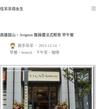
跳
至
信呆呆得永生
主
要
內
容
高雄鼓山‧Avignon 雅薇儂法式輕食 早午餐
殺手呆呆
2013-12-14
早餐‧brunch．下午茶．咖啡