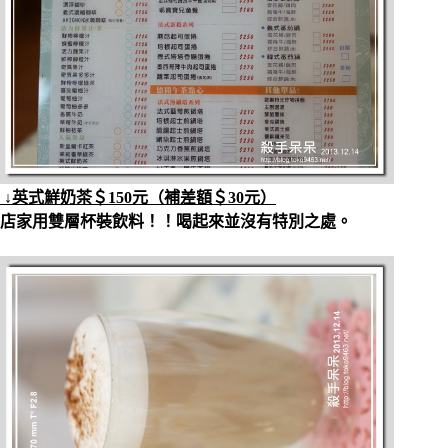
↓英式鮮奶茶＄150元（補差額＄30元）
店家用雙層杯裝飲料！！喝起來並沒有特別之處。