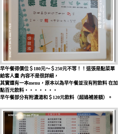
早午餐得價位＄180元～＄250元不等！！這張是點菜單
給客人畫 內容不是很詳細，
其實還有一本menu，原本以為早午餐並沒有附飲料 在加
點百元飲料‧‧‧‧‧‧‧
早午餐部分有附濃湯和＄120元飲料（超過補差額）。