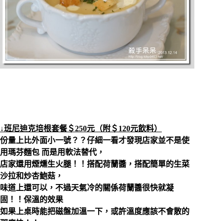
↓班尼迪克培根套餐＄250元（附＄120元飲料）
份量上比外面小一號？？仔細一看才發現店家並不是使
用瑪芬麵包 而是用軟法替
代，
店家還用煙燻生火腿！！搭配荷蘭醬，搭配簡單的生菜
沙拉和炒杏鮑菇，
味道上還可以，不過天氣冷的關係荷蘭醬很快就凝
固！！保溫的效果
如果上桌時能把磁盤加溫一下，或許溫度應該不會散的