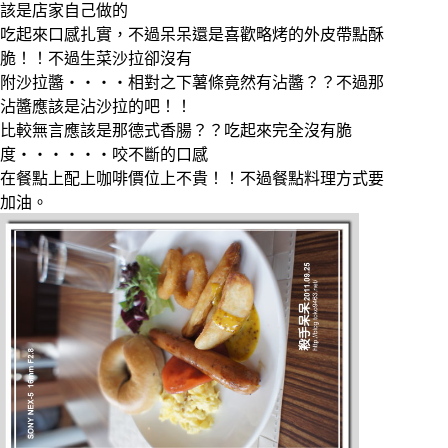
該是店家自己做的
吃起來口感扎實，不過呆呆還是喜歡略烤的外皮帶點酥
脆！！不過生菜沙拉卻沒有
附沙拉醬‧‧‧‧相對之下薯條竟然有沾醬？？不過那
沾醬應該是沾沙拉的吧！！
比較無言應該是那德式香腸？？吃起來完全沒有脆
度‧‧‧‧‧‧咬不斷的口感
在餐點上配上咖啡價位上不貴！！不過餐點料理方式要
加油。