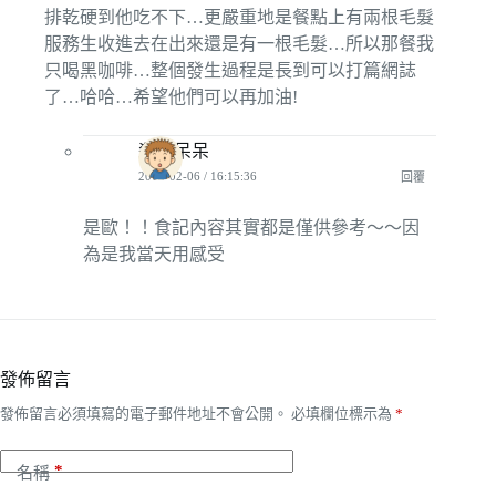
排乾硬到他吃不下…更嚴重地是餐點上有兩根毛髮
服務生收進去在出來還是有一根毛髮…所以那餐我
只喝黑咖啡…整個發生過程是長到可以打篇網誌
了…哈哈…希望他們可以再加油!
殺手呆呆
2012-02-06 / 16:15:36
回覆
是歐！！食記內容其實都是僅供參考～～因
為是我當天用感受
發佈留言
發佈留言必須填寫的電子郵件地址不會公開。
必填欄位標示為
*
*
名稱