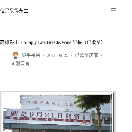
跳
至
信呆呆得永生
主
要
內
容
高雄鼓山‧Simply Life Bread&Wine 早餐（已歇業）
殺手呆呆
2011-09-25
已歇業店家
4 則留言