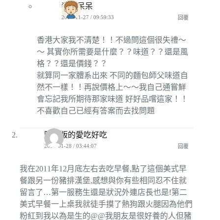
殺手呆呆
2011-11-27 / 09:59:33
回覆
香港大家我不清楚！！不過問這個很失禮～
～ 其實你所需要是什麼？？味道？？還是風
格？？還是價錢？？
就算同一家體系出來 不同的麵包師父味道自
然不一樣！！再說價格上～～我自己通嘗鮮
會忘記我所期待那家味道 好好品嚐這家！！
不喜歡自己已經有答案而去找問題
隱藏版的愛吃好吃
2012-01-28 / 03:44:07
回覆
我在2011年12月底左右去吃早餐,點了這個美式早
餐跟另一份豬排漢堡,感想與你有些相同忍不住就
留言了…第一服務生還是狀況外連店長也是!第二
美式早餐一上桌我就徒手摸了熱狗跟火腿因為他們
粉紅到我以為是生的@@我朋友是很好養的人但豬