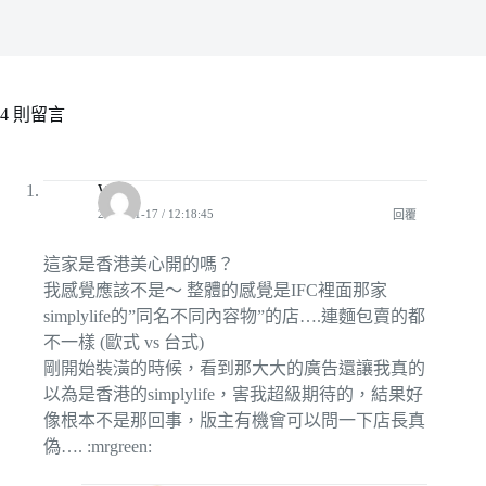
4 則留言
Will
2011-11-17 / 12:18:45
回覆
這家是香港美心開的嗎？
我感覺應該不是～ 整體的感覺是IFC裡面那家
simplylife的”同名不同內容物”的店….連麵包賣的都
不一樣 (歐式 vs 台式)
剛開始裝潢的時候，看到那大大的廣告還讓我真的
以為是香港的simplylife，害我超級期待的，結果好
像根本不是那回事，版主有機會可以問一下店長真
偽…. :mrgreen: