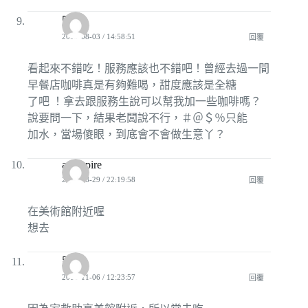
陳
2009-08-03 / 14:58:51
回覆
看起來不錯吃！服務應該也不錯吧！曾經去過一間
早餐店咖啡真是有夠難喝，甜度應該是全糖
了吧 ！拿去跟服務生說可以幫我加一些咖啡嗎？
說要問一下，結果老闆說不行，＃＠＄％只能
加水，當場傻眼，到底會不會做生意丫？
avampire
2009-08-29 / 22:19:58
回覆
在美術館附近喔
想去
路人
2010-11-06 / 12:23:57
回覆