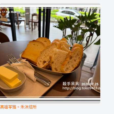
高雄苓雅。禾沐焙所