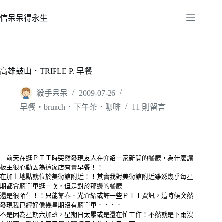
跳
至
信呆呆得永生
主
要
內
容
高雄鼓山．TRIPLE P. 早餐
殺手呆呆
2009-07-26
早餐‧brunch．下午茶．咖啡
11 則留言
前天在逛ＰＴＴ時突然發現友人在介紹一家新開的餐廳，為什麼讓
板主很心動因為這家店有賣早餐！！
在加上地點就位於美術館附近！！其實我對美術館附近雖然幾乎每星
期都會騎單車逛一次，但是對於那邊的餐廳
還是很陌生！！只能靠春．光介紹或許一些ＰＴＴ資訊，這時候突然
發現我已經好像幾星期沒有騎單車．．．．
不是因為星期六加班，星期日太累或是還在忙工作！不然就是下雨沒