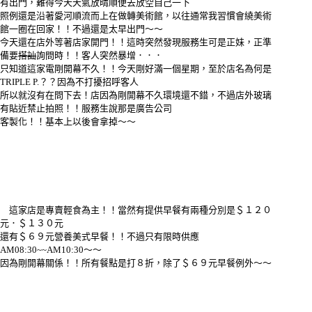
有出門，難得今天天氣放晴順便去放空自己一下
照例還是沿著愛河順流而上在做轉美術館，以往通常我習慣會繞美術
館一圈在回家！！不過還是太早出門～～
今天還在店外等著店家開門！！這時突然發現服務生可是正妹，正準
備要
搭訕
詢問時！！客人突然暴增．．．
只知道這家電剛開幕不久！！今天剛好滿一個星期，至於店名為何是
TRIPLE P.？？因為不打擾招呼客人
所以就沒有在問下去！店因為剛開幕不久環境還不錯，不過店外玻璃
有貼近禁止拍照！！服務生說那是廣告公司
客製化！！基本上以後會拿掉～～
這家店是專賣輕食為主！！當然有提供早餐有兩種分別是＄１２０
元．＄１３０元
還有＄６９元營養美式早餐！！不過只有限時供應
AM08:30~~AM10:30～～
因為剛開幕關係！！所有餐點是打８折，除了＄６９元早餐例外～～