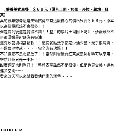
↓營養美式早餐 ＄６９元（厚片土司．炒蛋．沙拉．薯塊．紅
茶）
真的很難想像這是美術館竟然有這麼佛心的價格只要＄６９元，原本
以為份量應該不會很多！！
但是看到後還是覺得不錯！！整片的厚片土司附上奶油，炒蛋雖然不
是很滑嫩最起碼沒有吸油
還有炒薯塊相當鬆軟！！這份餐點幾乎都是少油少鹽，幾乎很清爽，
不過這沙拉就．．．．完全沒有沾醬！！
不知道是不是忘記放了！！當然附餐還有紅茶或是熱咖啡可以享用，
雖然紅茶只是一小杯！！
甜度調配也剛剛好！！整體表現雖然不是很優，但是也算合格，還有
進步空間～～
看來改天可以來試看看他們家的漢堡～～～
TRIPLE P.