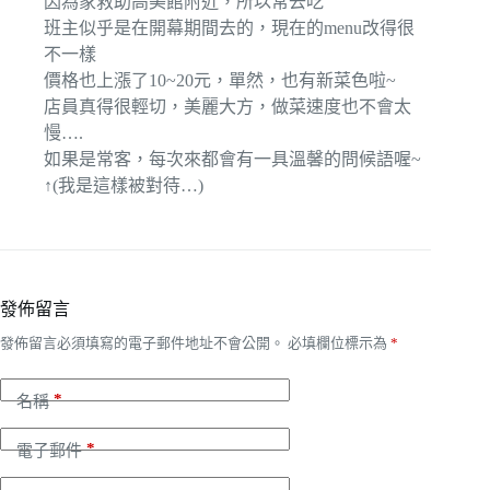
因為家救助高美館附近，所以常去吃
班主似乎是在開幕期間去的，現在的menu改得很
不一樣
價格也上漲了10~20元，單然，也有新菜色啦~
店員真得很輕切，美麗大方，做菜速度也不會太
慢….
如果是常客，每次來都會有一具溫馨的問候語喔~
↑(我是這樣被對待…)
發佈留言
發佈留言必須填寫的電子郵件地址不會公開。
必填欄位標示為
*
*
名稱
*
電子郵件