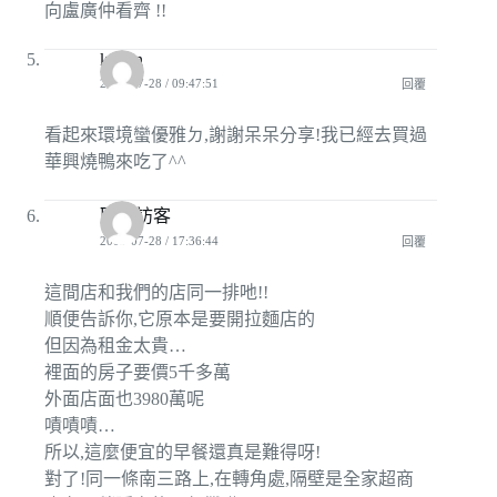
向盧廣仲看齊 !!
keglin
2009-07-28 / 09:47:51
回覆
看起來環境蠻優雅ㄉ,謝謝呆呆分享!我已經去買過
華興燒鴨來吃了^^
匿名訪客
2009-07-28 / 17:36:44
回覆
這間店和我們的店同一排吔!!
順便告訴你,它原本是要開拉麵店的
但因為租金太貴…
裡面的房子要價5千多萬
外面店面也3980萬呢
嘖嘖嘖…
所以,這麼便宜的早餐還真是難得呀!
對了!同一條南三路上,在轉角處,隔壁是全家超商