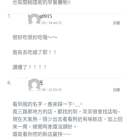
也有間稍隱密的早餐攤喲!!
ingting0915
2009-07-29 / 18:44:23
回覆
很好吃很好吃哦～～
我有去吃過了耶！！
讚爆了！！！！
春。光
2009-07-30 / 22:03:33
回覆
看到我的名字，進來踩一下^__^
南三路那地方的店，都找的到，呆呆很會找店啦~
現在天氣熱，很少出去看看附近有啥新店，加上回
來一周，總覺時差還沒調好。
還是看你挖的新店最快~~~