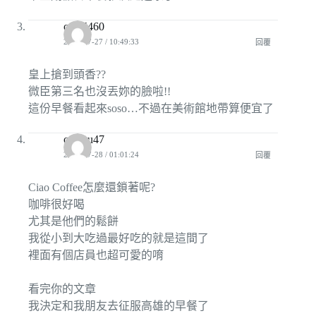
ctrls5460
2009-07-27 / 10:49:33
回覆
皇上搶到頭香??
微臣第三名也沒丟妳的臉啦!!
這份早餐看起來soso…不過在美術館地帶算便宜了
carenu47
2009-07-28 / 01:01:24
回覆
Ciao Coffee怎麼還鎖著呢?
咖啡很好喝
尤其是他們的鬆餅
我從小到大吃過最好吃的就是這間了
裡面有個店員也超可愛的唷
看完你的文章
我決定和我朋友去征服高雄的早餐了