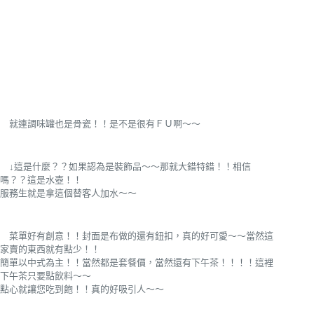
就連調味罐也是骨瓷！！是不是很有ＦＵ啊～～
↓這是什麼？？如果認為是裝飾品～～那就大錯特錯！！相信
嗎？？這是水壺！！
服務生就是拿這個替客人加水～～
菜單好有創意！！封面是布做的還有鈕扣，真的好可愛～～當然這
家賣的東西就有點少！！
簡單以中式為主！！當然都是套餐價，當然還有下午茶！！！！這裡
下午茶只要點飲料～～
點心就讓您吃到飽！！真的好吸引人～～