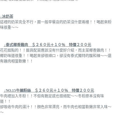
↓冰奶茶
這裡的奶茶完全不行，跟一般早餐店的奶茶沒什麼兩樣！！喝起來粉
味很重～～
↓泰式椰香雞肉 ＄２６０元＋１０％
特價２００元
花花姐點的！！飯與配菜應該沒有什麼好介紹，而主菜椰香雞肉！！
椰奶味道很重！！喝起來卻很順口，卻沒有泰式獨特的酸和辣～～還
有雞肉相當軟嫩！！
↓NO.15牛腩粉絲 ＄２６０元＋１０％
特價２００元
牛肉裡加入冬粉！！不但有飽足感也很絕配～～冬粉原本沒有味
道！！
卻吸收牛肉的湯汁！！顏色非常漂亮，而牛肉也相當軟嫩非常入味～
～