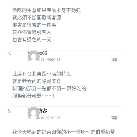
做吃的生意如果產品本身不夠強
就必須不斷開發新客源
那會是很累的一件事
只靠佈置吸引客人
也會有退色的一天
bbpopo66
2009-05-26 / 00:09:23
回覆
此店有台北東區小店的特色
就是巷弄內的隱藏美食
料理的部分一點都不弱~~算好吃的!
服務部分較弱~~~~!
匿名訪客
2009-06-02 / 01:29:03
回覆
我今天喝到的奶茶跟你的不一樣耶～是伯爵奶茶