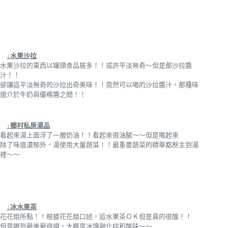
↓水果沙拉
水果沙拉的東西以罐頭食品居多！！或許平淡無奇～但是那沙拉醬
汁！！
卻讓這平淡無奇的沙拉出奇美味！！竟然可以喝的沙拉醬汁，那種味
道介於牛奶與優格醬之間！！
↓鄉村私房湯品
看起來湯上面浮了一層奶油！！看起來很油膩～～但是喝起來
除了味道濃郁外，湯使用大量蔬菜！！最重要蔬菜的精華都熬主到湯
裡～～
↓冰水果茶
花花姐所點！！根據花花姐口述，這水果茶ＯＫ但是真的很酸！！
但是喝到最後最很順，大概是冰塊融化綜和酸味～～