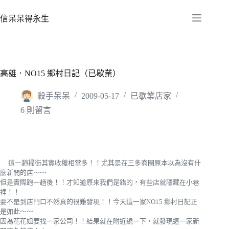
跳
至
信呆呆得永生
主
要
內
容
高雄．NO15 鄉村日記（已歇業）
殺手呆呆
2009-05-17
已歇業店家
6 則留言
這一趟掃街其實收穫相當多！！尤其是在三多商圈原本以為沒有什
麼新開的店～～
但是實際跑一趟後！！才知道原來我們是錯的，有些店就隱藏在小巷
裡！！
要不是到店門口不然真的很難發現！！今天這一家NO15 鄉村日記正
是如此～～
因為花花姐要找一家公司！！結果就在附近繞一下，就發現這一家新