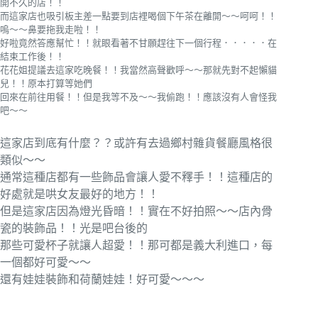
開不久的店！！
而這家店也吸引板主差一點要到店裡喝個下午茶在離開～～呵呵！！
嗚～～鼻要拖我走啦！！
好啦竟然答應幫忙！！就眼看著不甘願趕往下一個行程．．．．．在
結束工作後！！
花花姐提議去這家吃晚餐！！我當然高聲歡呼～～那就先對不起懶貓
兒！！原本打算等她們
回來在前往用餐！！但是我等不及～～我偷跑！！應該沒有人會怪我
吧～～
這家店到底有什麼？？或許有去過鄉村雜貨餐廳風格很
類似～～
通常這種店都有一些飾品會讓人愛不釋手！！這種店的
好處就是哄女友最好的地方！！
但是這家店因為燈光昏暗！！實在不好拍照～～店內骨
瓷的裝飾品！！光是吧台後的
那些可愛杯子就讓人超愛！！那可都是義大利進口，每
一個都好可愛～～
還有娃娃裝飾和荷蘭娃娃！好可愛～～～