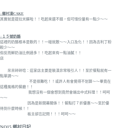
↓鄉村凍CAKE
其實就是提拉米蘇啦！！吃起來還不錯，但可惜份量有一點少～～
↓１５號奶酪
這裡的奶酪根本是軟的！！一碰就散～～入口及化！！因為吉利丁粉
較少～～
但反而鮮奶油比例過多！！吃起來有一點油膩！！
店
呆呆碎碎唸：這家店主要是裝潢非常吸引人！！至於餐點就有一
點單調～～
不是很難吃！！或許人有會覺得不划算～～畢竟在
這種風格的餐廳！！
我想沒有一個會想到竟然會端出中式料理！！呵呵
～～
因為是新開幕關係！！餐點打７折優惠～～至於優
待到什麼時候！！
板主卻忘記問！！！呵呵～～
NO15 鄉村日記