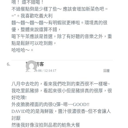
唷！ 還不錯喝！
不過餐點倒是少樣了些～ 應該會增加新菜色吧 =
="。我喜歡吃義大利
麵～麵～麵～麵～有明蝦就更棒啦。環境真的很
優，整體來說還算不錯，
喝下午茶應該是首選，除了有好聽的音樂之外，重
點是鬆餅可以吃到飽，
哈哈哈～。
匿名訪客
2009-09-06 / 12:14:17
回覆
八月中去吃的，看來我們吃到的東西很不一樣喔~
我吃里飢豬排，看起來很小但是豬排真的很厚，很
好吃噢!
外皮脆脆裡面的肉很Q彈~嗯~~GOOD!!
DAVID吃的是海鮮飯，醬汁很濃很香~但不會讓人
討厭
然後我好像沒拍到品君的魴魚大餐