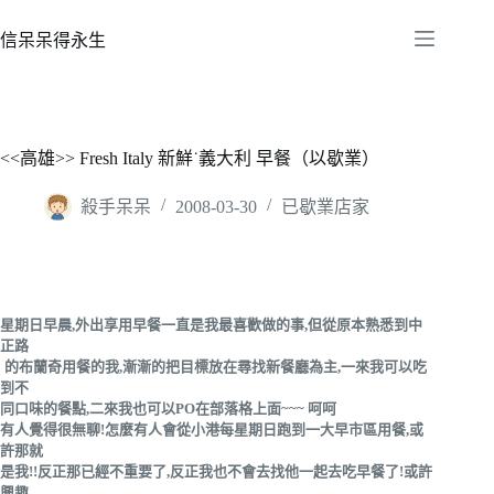
跳
至
信呆呆得永生
主
要
內
容
<<高雄>> Fresh Italy 新鮮˙義大利 早餐（以歇業）
殺手呆呆
2008-03-30
已歇業店家
星期日早晨,外出享用早餐一直是我最喜歡做的事,但從原本熟悉到中
正路
的布蘭奇用餐的我,漸漸的把目標放在尋找新餐廳為主,一來我可以吃
到不
同口味的餐點,二來我也可以PO在部落格上面~~~ 呵呵
有人覺得很無聊!怎麼有人會從小港每星期日跑到一大早市區用餐,或
許那就
是我!!反正那已經不重要了,反正我也不會去找他一起去吃早餐了!或許
興趣