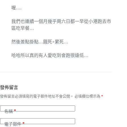
喔….
我們也連續一個月幾乎周六日都一早從小港跑去市
區吃早餐…
然後差點掛點…餓死+累死…
哈哈所以真的有人愛吃到會跑很遠低…
發佈留言
發佈留言必須填寫的電子郵件地址不會公開。
必填欄位標示為
*
*
名稱
*
電子郵件