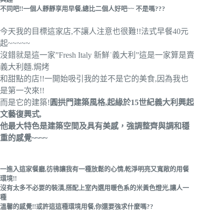
不同吧!!一個人靜靜享用早餐,總比二個人好吧~~ 不是嗎???
今天我的目標這家店,不讓人注意也很難!!法式早餐40元
起~~~~~
沒錯就是這一家”Fresh Italy 新鮮˙義大利”這是一家算是賣
義大利麵.焗烤
和甜點的店!!一開始吸引我的並不是它的美食,因為我也
是第一次來!!
而是它的建築!
圓拱門建築風格,起緣於15世紀義大利興起
文藝復興式,
他最大特色是建築空間及具有美感，強調整齊與調和穩
重的感覺~~~~
一進入這家餐廳,彷彿讓我有一種放鬆的心情,乾淨明亮又寬敞的用餐
環境!!
沒有太多不必要的裝潢,搭配上室內選用暖色系的米黃色燈光,讓人一
種
溫馨的感覺!!或許這這種環境用餐,你還要強求什麼嗎??