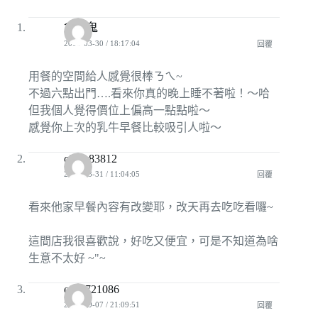
貪吃鬼
2008-03-30 / 18:17:04
回覆
用餐的空間給人感覺很棒ㄋㄟ~
不過六點出門….看來你真的晚上睡不著啦！～哈
但我個人覺得價位上偏高一點點啦～
感覺你上次的乳牛早餐比較吸引人啦～
cindy83812
2008-03-31 / 11:04:05
回覆
看來他家早餐內容有改變耶，改天再去吃吃看囉~
這間店我很喜歡說，好吃又便宜，可是不知道為啥
生意不太好 ~"~
ena8721086
2008-09-07 / 21:09:51
回覆