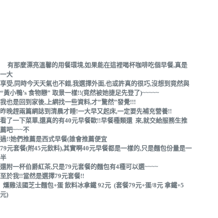
有那麼漂亮溫馨的用餐環境,如果能在這裡喝杯咖啡吃個早餐,真是
一大
享受,同時今天天氣也不錯,我選擇外面,也或許真的很巧,沒想到竟然與
“黃小鴨’s 食物戀” 取景一樣!!(竟然被她捷足先登了)~~~~~
我也是回到家後,上網找一些資料,才”驚然”發覺!!!
昨晚趕兩篇網誌到清晨才睡!一大早又起床,一定要先補充營養!!
看了一下菜單,還真的有40元早餐歐!!早餐種類還 來,就交給服務生推
薦吧~~~不
過!!她們推薦是西式早餐(誰會推薦便宜
79元套餐(附45元飲料),其實啊40元早餐都是一樣的,只是麵包份量是一
半
還附一杯伯爵紅茶,只是79元套餐的麵包有4種可以選~~~~
至於我!!當然是選擇79元套餐!!
燻雞法國芝士麵包+蛋 飲料冰拿鐵 92元 (套餐79元+蛋/8元 拿鐵+5
元)