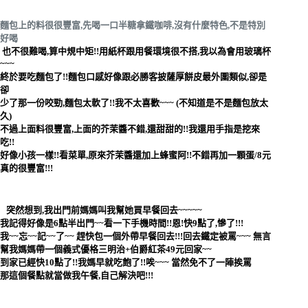
麵包上的料很很豐富,先喝一口半糖拿鐵咖啡,沒有什麼特色,不是特別
好喝
也不很難喝,算中規中矩!!用紙杯跟用餐環境很不搭,我以為會用玻璃杯
~~~
終於要吃麵包了!!麵包口感好像跟必勝客披薩厚餅皮最外圍類似,卻是
卻
少了那一份咬勁,麵包太軟了!!我不太喜歡~~~ (不知道是不是麵包放太
久)
不過上面料很豐富,上面的芥茉醬不錯,還甜甜的!!我還用手指是挖來
吃!!
好像小孩一樣!!看菜單,原來芥茉醬還加上蜂蜜阿!!不錯再加一顆蛋/8元
真的很豐富!!!
突然想到,我出門前媽媽叫我幫她買早餐回去~~~~~
我記得好像是6點半出門~~看一下手機時間!!恩!快9點了,慘了!!!
我~~忘~~記~~了~~ 趕快包一個外帶早餐回去!!!回去鐵定被罵~~~ 無言
幫我媽媽帶一個義式優格三明治+伯爵紅茶49元回家~~
到家已經快10點了!!我媽早就吃飽了!!唉~~~ 當然免不了一陣挨罵
那這個餐點就當做我午餐,自己解決吧!!!