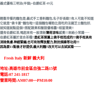
義式優格三明治(半個)+伯爵紅茶 49元
輕鬆早餐的麵包是,義式手工香料麵包,名子好長歐!!有人可能不知道
它就是”佛卡夏”麵包啦!!!這個麵包嚼勁比我吃的法國芝士麵包好,
就知道就點這個!!搭配蔬果和酸甜優格醬!!相當清爽!!
還有伯爵紅茶,喝起來有一股清新
薄荷涼味
感覺!!!來給小常識~~~
伯爵紅茶屬於混合茶種!!
是紅茶葉薰上佛手柑而成的!!!佛手柑具有
消除焦慮.神經緊繃,也可有效釋放壓力,對抗煩躁等功用!!!
因為要11點後才好提供,義大利麵!!改天可以去試試看~~~~
Fresh Italy 新鮮˙義大利
地址:高雄市前金區自強二路15號
電話:07 241-1817
營業時間:AM07:00~~PM10:00