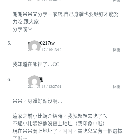
回覆
謝謝呆呆又分享一家店,自己身體也要顧好才能努
力吃,跟大家
分享唷^^
panda0217tw
2008-06-17 / 10:13:19
回覆
我知道在哪裡了…CC
貪吃鬼
2008-06-18 / 13:27:01
回覆
呆呆，身體好點沒啊…
這家之前小比媽介紹時，我就超想去吃了ㄟ
不過小比媽好像沒寫上地址（我印象中啦）
現在呆呆寫上地址了，呵呵，貪吃鬼又有一個選擇
了啦～