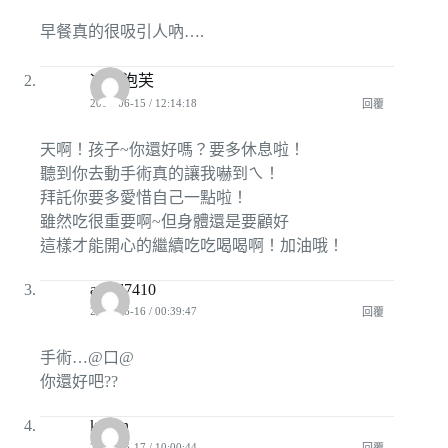
早餐真的很吸引人吶….
冰釀泡芙
2008-06-15 / 12:14:18
回覆
天啊！孩子~你還好嗎？要多休息啦！
聽到你去動手術真的讓我嚇到ㄟ！
拜託你要多愛惜自己一點啦！
雖然吃很重要啊~但身體還是要顧好
這樣才能開心的繼續吃吃喝喝啊！加油哦！
angel7410
2008-06-16 / 00:39:47
回覆
手術…@口@
你還好吧??
keglin
2008-06-17 / 10:00:44