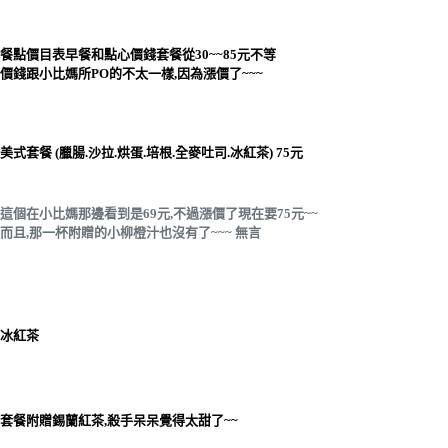
餐點價目表早餐和點心價錢套餐從30~~85元不等
價錢跟小比媽所PO的不太一樣,因為漲價了~~~
美式套餐 (臘腸.沙拉.烘蛋.培根.全麥吐司.冰紅茶) 75元
這個在小比媽那邊看到是69元,不過漲價了現在要75元~~
而且,那一杯附贈的小柳橙汁也沒有了~~~ 無言
冰紅茶
套餐附贈錫蘭紅茶,殺手呆呆覺得太甜了~~