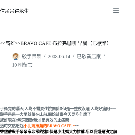
跳
至
信呆呆得永生
主
要
內
容
<<高雄>>BRAVO CAFE 布拉弗咖啡 早餐（已歇業）
殺手呆呆
2008-06-14
已歇業店家
10 則留言
手術完的隔天,因為不需要住院關係!!但是一整夜沒睡,因為好痛阿~~~
殺手呆呆一大早就做在床前,開始計畫今天要吃什麼了 = =
或許現在!!吃東西對我才是有效的止痛藥~~~
這時突然想起
小比媽推薦的BRAVO CAFE ~
~~
雖然離殺手呆呆家非常的遠!!但是小比媽大力推薦,所以我還是決定前