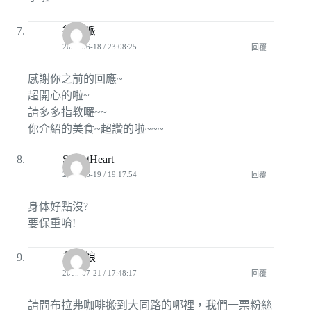
行動派
2008-06-18 / 23:08:25
回覆
感謝你之前的回應~
超開心的啦~
請多多指教囉~~
你介紹的美食~超讚的啦~~~
SecretHeart
2008-06-19 / 19:17:54
回覆
身体好點沒?
要保重唷!
灰姑娘
2012-07-21 / 17:48:17
回覆
請問布拉弗咖啡搬到大同路的哪裡，我們一票粉絲