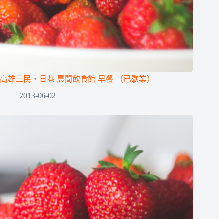
高雄三民‧日巷 晨間飲食館 早餐 （已歇業）
2013-06-02