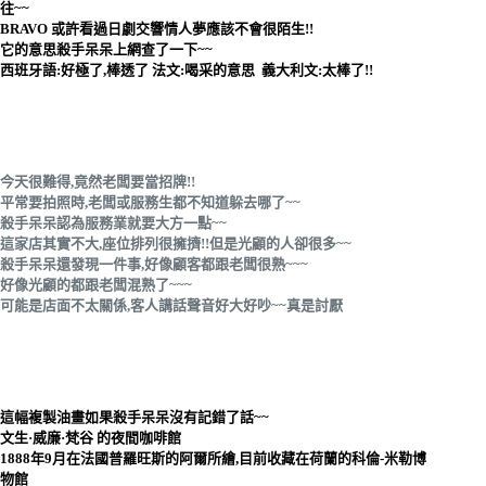
往~~
BRAVO 或許看過日劇交響情人夢應該不會很陌生!!
它的意思殺手呆呆上網查了一下~~
西班牙語:好極了,棒透了 法文:喝采的意思 義大利文:太棒了!!
今天很難得,竟然老闆要當招牌!!
平常要拍照時,老闆或服務生都不知道躲去哪了~~
殺手呆呆認為服務業就要大方一點~~
這家店其實不大,座位排列很擁擠!!但是光顧的人卻很多~~
殺手呆呆還發現一件事,好像顧客都跟老闆很熟~~~
好像光顧的都跟老闆混熟了~~~
可能是店面不太關係,客人講話聲音好大好吵~~真是討厭
這幅複製油畫如果殺手呆呆沒有記錯了話~~
文生·威廉·梵谷 的夜間咖啡館
1888年9月在
法國
普羅旺斯
的
阿爾
所繪,目前收藏在荷蘭的
科倫-米勒博
物館