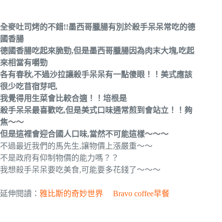
全麥吐司烤的不錯!!墨西哥臘腸有別於殺手呆呆常吃的德
國香腸
德國香腸吃起來脆勁,但是墨西哥臘腸因為肉末大塊,吃起
來相當有嚼勁
各有春秋,不過沙拉讓殺手呆呆有一點傻眼！！美式應該
很少吃苜宿芽吧,
我覺得用生菜會比較合適！！培根是
殺手呆呆最喜歡吃,但是美式口味通常煎到會站立！！夠
焦～～
但是這裡會迎合國人口味,當然不可能這樣～～～
不過最近我們的馬先生,讓物價上漲嚴重～～
不是政府有仰制物價的能力嗎？？
我想殺手呆呆要吃美食,可能要多花錢了～～～
延伸閱讀：
雅比斯的奇妙世界
Bravo coffee早餐