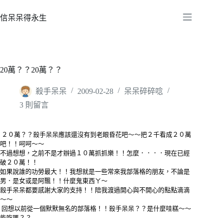
跳
至
信呆呆得永生
主
要
內
容
20萬？？20萬？？
殺手呆呆
2009-02-28
呆呆碎碎唸
3 則留言
２０萬？？殺手呆呆應該還沒有到老眼昏花吧～～把２千看成２０萬
吧！！呵呵～～
不過想想，之前不是才辦過１０萬抓抓樂！！怎麼．．．．現在已經
破２０萬！！
如果說誰的功勞最大！！我想就是一些常來我部落格的朋友，不論是
男．是女或是阿飄！！什麼鬼東西ㄚ～
殺手呆呆都要感謝大家的支持！！陪我渡過開心與不開心的點點滴滴
～～
回想以前從一個默默無名的部落格！！殺手呆呆？？是什麼哇糕～～
能吃嗎？？