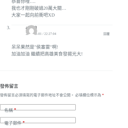
恭喜你哩….
我也才剛剛破過20萬大關…
大家一起向前衝吧XD
a2088
2009-03-01 / 22:27:04
回覆
呆呆果然是"侯塞雷"啊!
加油加油 繼續把高雄美食發揚光大!
發佈留言
發佈留言必須填寫的電子郵件地址不會公開。
必填欄位標示為
*
*
名稱
*
電子郵件