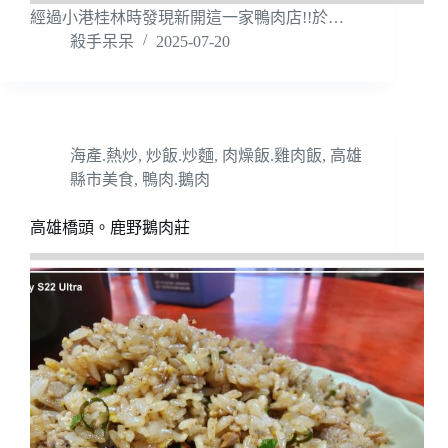
經過小港桂林時發現新開這一家鴨肉店!!於…
殺手呆呆
2025-07-20
海產.熱炒
,
炒飯.炒麵
,
肉燥飯.雞肉飯
,
高雄
縣市美食
,
鴨肉.鵝肉
高雄橋頭。鹿野鵝肉莊