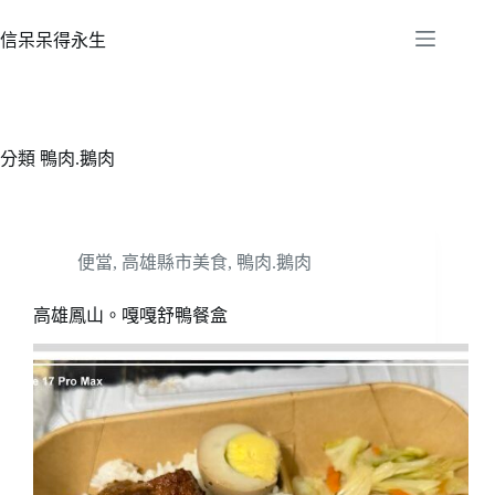
跳
至
信呆呆得永生
主
要
內
容
分類
鴨肉.鵝肉
便當
,
高雄縣市美食
,
鴨肉.鵝肉
高雄鳳山。嘎嘎舒鴨餐盒