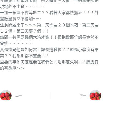
４點馬上插單趕著做！明天鐵定開天窗，千錯萬錯都是
現場趕不出貨．．．．．
一加一永遠不會等於二？？看著大家都快抓狂！！！計
畫數量竟然不會加～～
注意問題來了～～～第一天需要２０個木箱．第二天要
１２個．第三天要７個！！
請問一共需要幾個木箱才夠！！很抱歉那位課長竟然不
會排．．．．．．
真是懷疑他是如何當上課長這職位？？還是小學沒有畢
業？？我想那都不重要！！
重要的事他怎麼還能在我們公司活那麼久啊！！臉皮真
的有夠厚～～
上一
下一