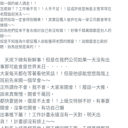
個一個的被人調走！！
怎麼辦？？工作做不完！！人手不足！！這或許就是無能主管常常在
老闆面前哭夭～～
當然結局一定會得到糖果！！其實這種人會許在每一家公司都會寄生
幾個～～
因為他們從來不會去檢討自己有沒有錯！！好像千錯萬錯都是別人的
錯～～
但是不知道為什麼這種人卻能獲得老闆的關愛！！說關愛是比較好
聽，拍馬屁倒是真的！！
天底下總有新鮮事！但是在我們公司如果一天沒有出
事那可能會是世界末日．．．．．
大家每天都在等著看他笑話！！但是他卻能悠悠哉哉上
班前先來開一個早會～～
正所謂你不會，我不會，大家來開會！！廢話一大推，
說來真慚愧，開會千萬回，
都快要退休，還是不太會！！上級交待辦不好，有事要
開會，沒事也開會，有功自己懶
出事推下屬！！工作計畫永遠沒有一天對，明天出
貨！！計畫卻沒有排上～～