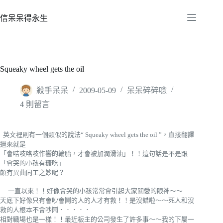
跳
至
信呆呆得永生
主
要
內
容
Squeaky wheel gets the oil
殺手呆呆
2009-05-09
呆呆碎碎唸
4 則留言
英文裡則有一個類似的說法“ Squeaky wheel gets the oil ”，直接翻譯
過來就是
「會咭吱咯吱作響的輪胎，才會被加潤滑油」！！這句話是不是跟
「會哭的小孩有糖吃」
頗有異曲同工之妙呢？
一直以來！！好像會哭的小孩常常會引起大家關愛的眼神～～
天底下好像只有會吵會鬧的人的人才有救！！是沒錯啦～～死人和沒
救的人根本不會吵鬧．．．．．
相對職場也是一樣！！最近板主的公司發生了許多事～～我的下屬一