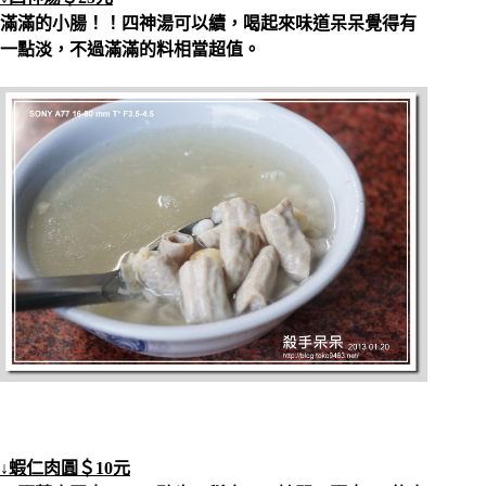
滿滿的小腸！！四神湯可以續，喝起來味道呆呆覺得有
一點淡，不過滿滿的料相當超值。
↓蝦仁肉圓＄10元