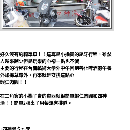
好久沒有約騎單車！！這算是小攝團的尾牙行程，雖然
人越來越少但是玩樂的心卻一點也不減
主要的行程在台南藝術大學外中午回到善化啤酒廠午餐
外加採草莓外，再來就是安排這點心
蝦仁肉圓！！
在三角窗的小攤子賣的東西就很簡單蝦仁肉圓和四神
湯！！簡單2張桌子用餐還有排隊。
↓四神湯＄25元