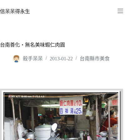
跳
至
信呆呆得永生
主
要
內
容
台南善化‧無名美味蝦仁肉圓
殺手呆呆
2013-01-22
台南縣市美食