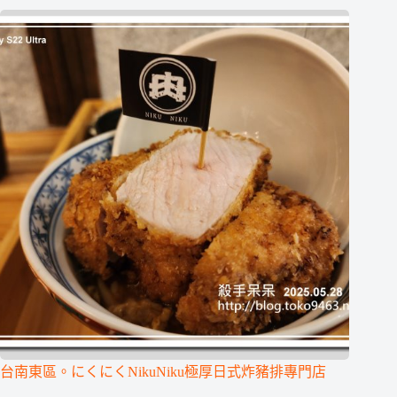
台南東區。にくにくNikuNiku極厚日式炸豬排專門店