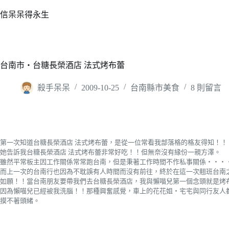
跳
信呆呆得永生
至
主
要
內
台南市‧台糖長榮酒店 法式烤布蕾
容
殺手呆呆
2009-10-25
台南縣市美食
8 則留言
第一次知道台糖長榮酒店 法式烤布蕾，是從一位常看我部落格的格友得知！！
她告訴我台糖長榮酒店 法式烤布蕾非常好吃！！但無奈沒有緣份一親方澤。
雖然平常板主因工作關係常常跑台南，但是秉著工作時間不作私事關係‧‧‧
而上一次的台南行也因為不耽誤有人時間而沒有前往，終於在這一次翹班台南
如願！！當台南朋友要帶我們去台糖長榮酒店，我與懶喵兒第一個念頭就是烤
因為懶喵兒已經被我洗腦！！那種興奮感覺，車上的花花姐‧宅宅與同行友人
摸不著頭緒。