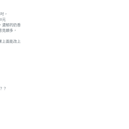
6吋，
0元
，濃郁的奶香
意見頗多，
果上面能改上
？？