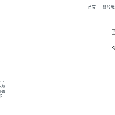
首頁
關於我
‧‧
之旅
布蕾‧‧
都