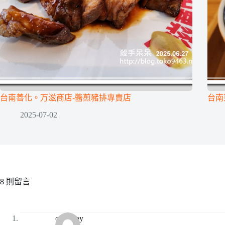
台南善化。万滋商店-醬煎豬排專賣店
台南
2025-07-02
8 則留言
o125boy