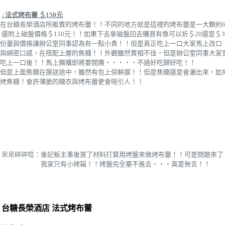
↓法式烤布蕾 ＄150元
在台糖長榮酒店所販賣的烤布蕾！！不同的地方就是這裡的烤布蕾是一大顆約
還附上磁盤價格＄150元！！如果下去拿磁盤回去購買有像可以折＄20還是＄3
份量與價格讓辦公室同事認為有一點小貴！！但是真正吃上一口大家馬上改口
與綿密口感，在搭配上層的焦糖！！外觀雖然賣相不佳，但是辦公室同事大家
吃上一口後！！馬上團購即將要開團‧‧‧‧‧不過好吃歸好吃！！
但是上面焦糖在運送途中，雖然有包上保鮮膜！！但是焦糖還是會灑出來，如
烤焦糖！會許薄脆的糖衣與烤布蕾更會吸引人！！
呆呆碎碎唸：後記板主事後買了材料打算用烤盤來做烤布蕾！！可是問題來了
我家只有小烤箱！！烤盤完全塞不進去‧‧‧真是無言！！
台糖長榮酒店 法式烤布蕾