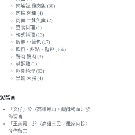
肉燥飯.雞肉飯
(30)
肉粽.碗粿
(4)
肉羹.土魠魚羹
(2)
豆腐料理
(1)
韓式料理
(13)
飯糰.小籠包
(17)
飲料‧甜點‧麵包
(166)
鴨肉.鵝肉
(3)
鹹酥雞
(1)
麵食料理
(63)
黑輪.大腸
(4)
近期留言
「
文仔
」於〈
高雄鳳山。鹹酥鴨頭
〉發
佈留言
「
王美霞
」於〈
高雄三民。羅家肉粽
〉
發佈留言