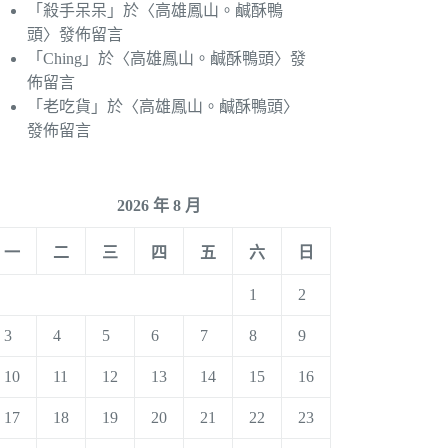
「
殺手呆呆
」於〈
高雄鳳山。鹹酥鴨
頭
〉發佈留言
「
Ching
」於〈
高雄鳳山。鹹酥鴨頭
〉發
佈留言
「
老吃貨
」於〈
高雄鳳山。鹹酥鴨頭
〉
發佈留言
2026 年 8 月
一
二
三
四
五
六
日
1
2
3
4
5
6
7
8
9
10
11
12
13
14
15
16
17
18
19
20
21
22
23