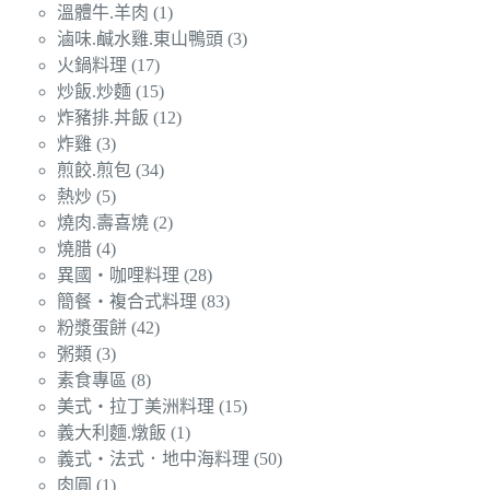
溫體牛.羊肉
(1)
滷味.鹹水雞.東山鴨頭
(3)
火鍋料理
(17)
炒飯.炒麵
(15)
炸豬排.丼飯
(12)
炸雞
(3)
煎餃.煎包
(34)
熱炒
(5)
燒肉.壽喜燒
(2)
燒腊
(4)
異國‧咖哩料理
(28)
簡餐‧複合式料理
(83)
粉漿蛋餅
(42)
粥類
(3)
素食專區
(8)
美式‧拉丁美洲料理
(15)
義大利麵.燉飯
(1)
義式‧法式．地中海料理
(50)
肉圓
(1)