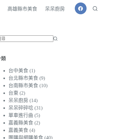
高雄縣市美食
呆呆廚房
找
不
分類
到
符
台中美食
(1)
合
台北縣市美食
(9)
條
台南縣市美食
(10)
件
台東
(2)
的
呆呆廚房
(14)
結
呆呆碎碎唸
(31)
果
單車進行曲
(5)
嘉義縣美食
(2)
嘉義美食
(4)
團購與網購美食
(40)