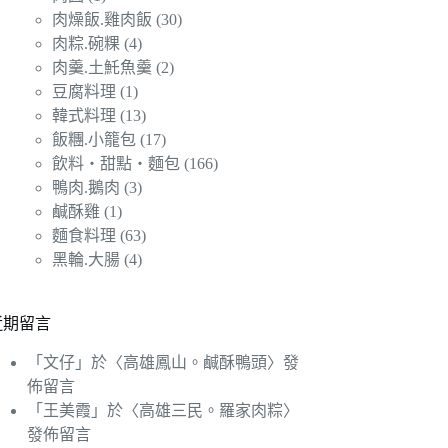
肉燥飯.雞肉飯
(30)
肉粽.碗粿
(4)
肉羹.土魠魚羹
(2)
豆腐料理
(1)
韓式料理
(13)
飯糰.小籠包
(17)
飲料‧甜點‧麵包
(166)
鴨肉.鵝肉
(3)
鹹酥雞
(1)
麵食料理
(63)
黑輪.大腸
(4)
近期留言
「
文仔
」於〈
高雄鳳山。鹹酥鴨頭
〉發
佈留言
「
王美霞
」於〈
高雄三民。羅家肉粽
〉
發佈留言