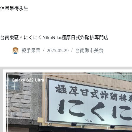
跳
信呆呆得永生
至
主
要
內
台南東區。にくにくNikuNiku極厚日式炸豬排專門店
容
殺手呆呆
2025-05-29
台南縣市美食