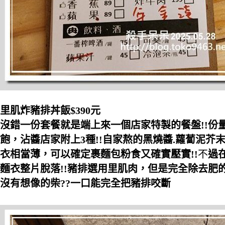
里肌炸豬排丼飯$390元
沒錯一份套餐就是端上來一個店家特製的餐盤!!份
飽，沾醬店家附上3種!!自家熬的黑燒醬.蘿蔔泥芥
衣相當薄，可以確定裹麵包粉食又確實壓實!!
不
過
麵衣整片脫落!!豬排選用里肌肉，但是完全除去肥
沒有想像的柴??一口能完全把豬排咬斷