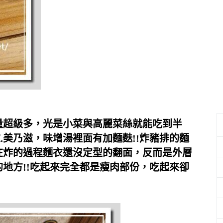
量超級多，光是小菜與高麗菜絲就能吃到半
末.美乃滋，味增湯裡面有加麵麩!!炸豬排的麵
在炸的過程麵衣還沒定型的翻面，反而是外層
的地方!!吃起來完全都是瘦肉部份，吃起來卻