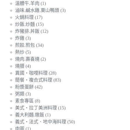
溫體牛.羊肉
(1)
滷味.鹹水雞.東山鴨頭
(3)
火鍋料理
(17)
炒飯.炒麵
(15)
炸豬排.丼飯
(12)
炸雞
(3)
煎餃.煎包
(34)
熱炒
(5)
燒肉.壽喜燒
(2)
燒腊
(4)
異國‧咖哩料理
(28)
簡餐‧複合式料理
(83)
粉漿蛋餅
(42)
粥類
(3)
素食專區
(8)
美式‧拉丁美洲料理
(15)
義大利麵.燉飯
(1)
義式‧法式．地中海料理
(50)
肉圓
(1)