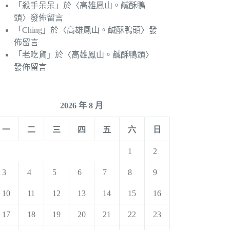
「
殺手呆呆
」於〈
高雄鳳山。鹹酥鴨
頭
〉發佈留言
「
Ching
」於〈
高雄鳳山。鹹酥鴨頭
〉發
佈留言
「
老吃貨
」於〈
高雄鳳山。鹹酥鴨頭
〉
發佈留言
2026 年 8 月
一
二
三
四
五
六
日
1
2
3
4
5
6
7
8
9
10
11
12
13
14
15
16
17
18
19
20
21
22
23