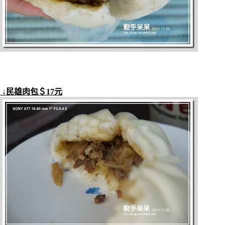
↓民雄肉包＄17元