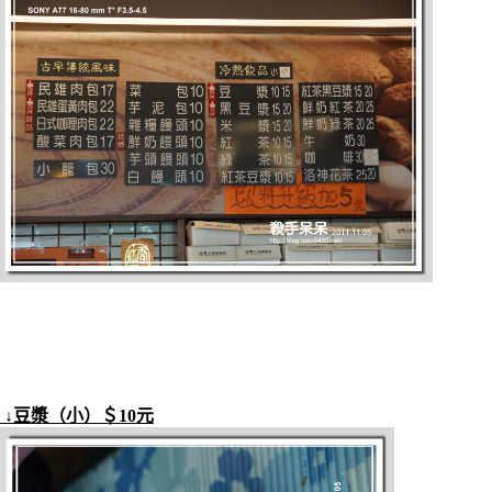
↓豆漿（小）＄10元