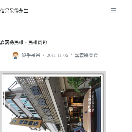
跳
至
信呆呆得永生
主
要
內
容
嘉義縣民雄‧民雄肉包
殺手呆呆
2011-11-06
嘉義縣美食