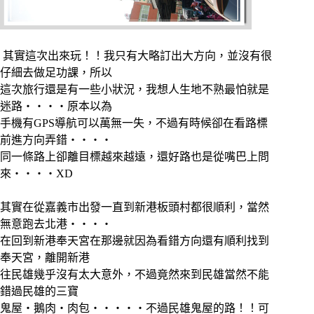
其實這次出來玩！！我只有大略訂出大方向，並沒有很
仔細去做足功課，所以
這次旅行還是有一些小狀況，我想人生地不熟最怕就是
迷路‧‧‧‧原本以為
手機有GPS導航可以萬無一失，不過有時候卻在看路標
前進方向弄錯‧‧‧‧
同一條路上卻離目標越來越遠，還好路也是從嘴巴上問
來‧‧‧‧XD
其實在從嘉義市出發一直到新港板頭村都很順利，當然
無意跑去北港‧‧‧‧
在回到新港奉天宮在那邊就因為看錯方向還有順利找到
奉天宮，離開新港
往民雄幾乎沒有太大意外，不過竟然來到民雄當然不能
錯過民雄的三寶
鬼屋‧鵝肉‧肉包‧‧‧‧‧不過民雄鬼屋的路！！可