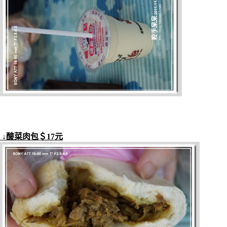
↓酸菜肉包＄17元