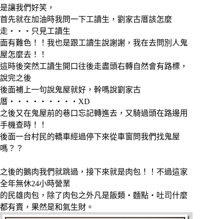
是讓我們好笑，
首先就在加油時我問一下工讀生，劉家古厝該怎麼
走‧‧‧只見工讀生
面有難色！！我也是跟工讀生說謝謝，我在去問別人鬼
屋怎麼去！！
這時後突然工讀生開口往後走盡頭右轉自然會有路標，
說完之後
後面補上一句說鬼屋就好，幹嗎說劉家古
厝‧‧‧‧‧‧‧‧‧XD
之後又在鬼屋前的巷口忘記轉進去，又騎過頭在路邊用
手機查時！！
後面一台村民的轎車經過停下來從車窗問我們找鬼屋
嗎？？
之後的鵝肉我們就跳過，接下來就是肉包！！不過這家
全年無休24小時營業
的民雄肉包，除了肉包之外凡是飯類‧麵點‧吐司什麼
都有賣，果然是和氣生財。