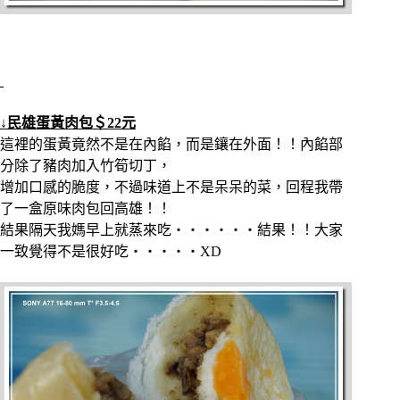
↓民雄蛋黃肉包＄22元
這裡的蛋黃竟然不是在內餡，而是鑲在外面！！內餡部
分除了豬肉加入竹筍切丁，
增加口感的脆度，不過味道上不是呆呆的菜，回程我帶
了一盒原味肉包回高雄！！
結果隔天我媽早上就蒸來吃‧‧‧‧‧‧結果！！大家
一致覺得不是很好吃‧‧‧‧‧XD