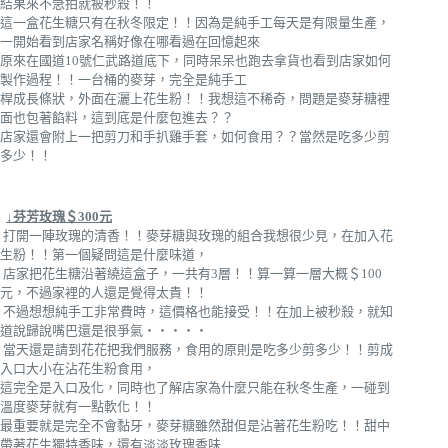
結果來不急拍就被秒殺！！
這一盒花生糖只有在秋冬限定！！因為是純手工每天是有限量生產，
一開始看到店家名稱好像在哪看過在回憶起來
原來在國道10號仁武路道底下，同時呆呆也跑去拿貨也看到店家如何
製作過程！！一台桶的麥芽，完全是純手工
桿成長條狀，外面在灑上花生粉！！我想這不稀奇，問題是麥芽糖裡
面也包著餡料，這到底是什麼包進去？？
店家還會附上一把剪刀和手扒雞手套，如何食用？？當然是吃多少剪
多少！！
↓芬芳玫瑰＄300元
打開一陣玫瑰的清香！！麥芽糖與玫瑰的組合我想很少見，在加入花
生粉！！第一個疑問這是什麼味道，
店家把花生糖沿著繞這盒子，一共有3層！！算一算一層大概＄100
元，不過家裡的人還是覺得太貴！！
不過想想純手工非常費時，這價格也能接受！！在加上被秒殺，就知
道說歸說嘴巴還是很爭氣‧‧‧‧‧
當天還是請到花花把我們服務，食用的原則是吃多少剪多少！！剪成
入口大小在沾花生粉食用，
這完全是入口及化，同時也了解店家為什麼只能在秋冬生產，一碰到
溫度麥芽就有一點軟化！！
最重要就是完全不會黏牙，麥芽糖雖然甜但是沾著花生粉吃！！甜中
帶著花生獨特香味，還有淡淡玫瑰香味