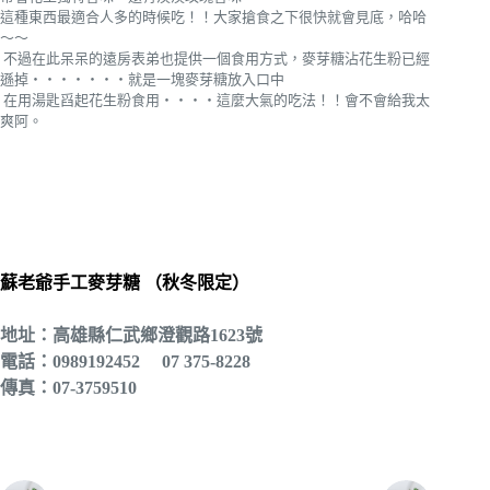
這種東西最適合人多的時候吃！！大家搶食之下很快就會見底，哈哈
～～
不過在此呆呆的遠房表弟也提供一個食用方式，麥芽糖沾花生粉已經
遜掉‧‧‧‧‧‧‧就是一塊麥芽糖放入口中
在用湯匙舀起花生粉食用‧‧‧‧這麼大氣的吃法！！會不會給我太
爽阿。
蘇老爺手工麥芽糖 （秋冬限定）
地址：高雄縣仁武鄉澄觀路1623號
電話：0989192452 07 375-8228
傳真：07-3759510