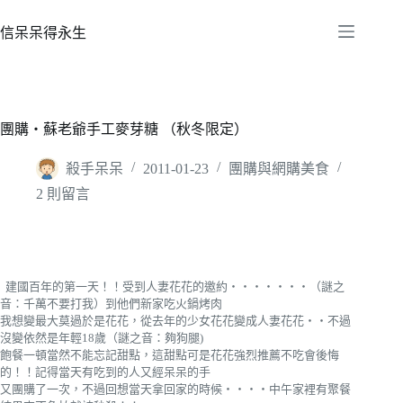
跳
至
信呆呆得永生
主
要
內
容
團購‧蘇老爺手工麥芽糖 （秋冬限定）
殺手呆呆
2011-01-23
團購與網購美食
2 則留言
建國百年的第一天！！受到人妻花花的邀約‧‧‧‧‧‧‧（謎之
音：千萬不要打我）到他們新家吃火鍋烤肉
我想變最大莫過於是花花，從去年的少女花花變成人妻花花‧‧不過
沒變依然是年輕18歲（謎之音：夠狗腿)
飽餐一頓當然不能忘記甜點，這甜點可是花花強烈推薦不吃會後悔
的！！記得當天有吃到的人又經呆呆的手
又團購了一次，不過回想當天拿回家的時候‧‧‧‧中午家裡有聚餐