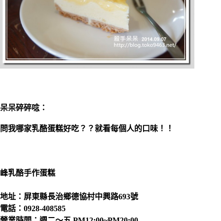
呆呆碎碎唸：
問我哪家乳酪蛋糕好吃？？就看每個人的口味！！
峰乳酪手作蛋糕
地址：屏東縣長治鄉德協村中興路693號
電話：0928-408585
營業時間：週二～五 PM12:00~PM20:00