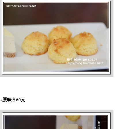
↓原味＄60元