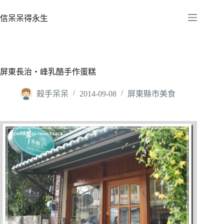
跳
至
信呆呆得永生
主
要
內
容
屏東長治‧峰乳酪手作蛋糕
殺手呆呆
2014-09-08
屏東縣市美食