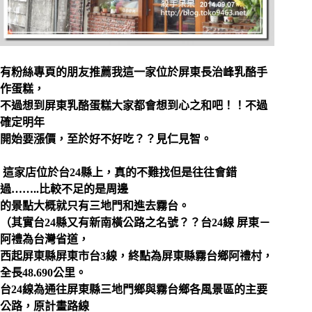
有粉絲專頁的朋友推薦我這一家位於屏東長治峰乳酪手
作蛋糕，
不過想到屏東乳酪蛋糕大家都會想到心之和吧！！不過
確定明年
開始要漲價，至於好不好吃？？見仁見智。
這家店位於台24縣上，真的不難找但是往往會錯
過……..比較不足的是周邊
的景點大概就只有三地門和進去霧台。
（其實台24縣又有
新南橫公路
之名號？？台
24線 屏東－
阿禮
為台灣省道，
西起屏東縣屏東市台3線，終點為屏東縣霧台鄉阿禮村，
全長48.690公里。
台24線為通往屏東縣三地門鄉與霧台鄉各風景區的主要
公路，原計畫路線