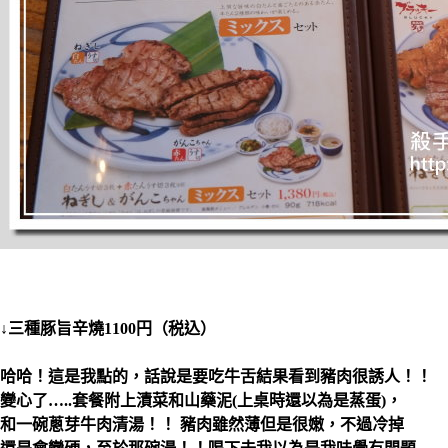
↓三種豚旨辛燒1100円（税込）
哈哈！這是我點的，話說是要吃牛舌結果看到豬肉很誘人！！
變心了…..套餐附上漬菜和山藥泥(上桌時還以為是蒸蛋)，
和一碗蔥芽牛肉清湯！！ 豬肉雖然薄但是很嫩，不過冷掉