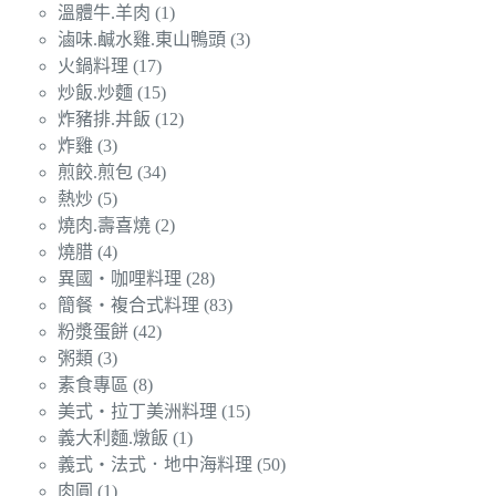
溫體牛.羊肉
(1)
滷味.鹹水雞.東山鴨頭
(3)
火鍋料理
(17)
炒飯.炒麵
(15)
炸豬排.丼飯
(12)
炸雞
(3)
煎餃.煎包
(34)
熱炒
(5)
燒肉.壽喜燒
(2)
燒腊
(4)
異國‧咖哩料理
(28)
簡餐‧複合式料理
(83)
粉漿蛋餅
(42)
粥類
(3)
素食專區
(8)
美式‧拉丁美洲料理
(15)
義大利麵.燉飯
(1)
義式‧法式．地中海料理
(50)
肉圓
(1)