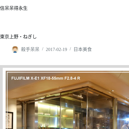
跳
信呆呆得永生
至
主
要
內
東京上野‧ねぎし
容
殺手呆呆
2017-02-19
日本美食