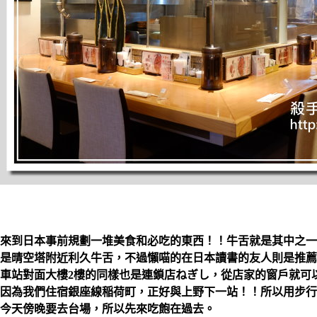
來到日本事前規劃一堆美食和必吃的東西！！牛舌就是其中之一
是晴空塔附近利久牛舌，不過懶喵的在日本讀書的友人則是推薦
車站對面大樓2樓的同樣也是連鎖店ねぎし，從店家的窗戶就可
因為我們住宿銀座線稲荷町，正好與上野下一站！！所以用步行
今天傍晚要去台場，所以先來吃飽在過去。