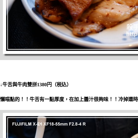
↓牛舌與牛肉雙拼1380円（税込）
懶喵點的！！牛舌有一點厚度，在加上醬汁很夠味！！冷掉還時