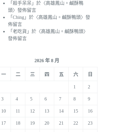
「
殺手呆呆
」於〈
高雄鳳山。鹹酥鴨
頭
〉發佈留言
「
Ching
」於〈
高雄鳳山。鹹酥鴨頭
〉發
佈留言
「
老吃貨
」於〈
高雄鳳山。鹹酥鴨頭
〉
發佈留言
2026 年 8 月
一
二
三
四
五
六
日
1
2
3
4
5
6
7
8
9
10
11
12
13
14
15
16
17
18
19
20
21
22
23