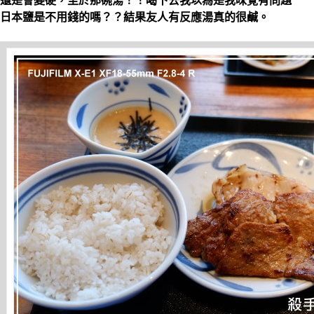
還是會變硬，至於那碗湯！！喝下去我以為是我味覺有問題
日本鹽是不用錢的嗎？？結果友人有反應湯真的很鹹。