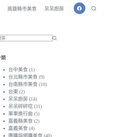
高雄縣市美食
呆呆廚房
找
不
分類
到
符
台中美食
(1)
合
台北縣市美食
(9)
條
台南縣市美食
(10)
件
台東
(2)
的
呆呆廚房
(14)
結
呆呆碎碎唸
(31)
果
單車進行曲
(5)
嘉義縣美食
(2)
嘉義美食
(4)
團購與網購美食
(40)