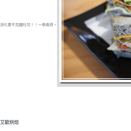
消化賣不完麵吐司！！一舉兩得。
艾歐烘焙