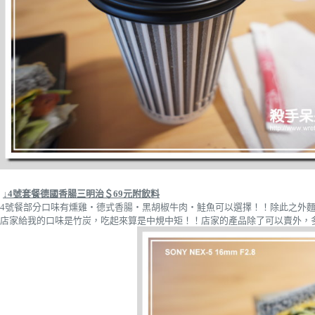
↓4號套餐德國香腸三明治＄69元附飲料
4號餐部分口味有燻雞‧德式香腸‧黑胡椒牛肉‧鮭魚可以選擇！！除此之外
店家給我的口味是竹炭，吃起來算是中規中矩！！店家的產品除了可以賣外，