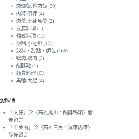
肉燥飯.雞肉飯
(30)
肉粽.碗粿
(4)
肉羹.土魠魚羹
(2)
豆腐料理
(1)
韓式料理
(13)
飯糰.小籠包
(17)
飲料‧甜點‧麵包
(166)
鴨肉.鵝肉
(3)
鹹酥雞
(1)
麵食料理
(63)
黑輪.大腸
(4)
近期留言
「
文仔
」於〈
高雄鳳山。鹹酥鴨頭
〉發
佈留言
「
王美霞
」於〈
高雄三民。羅家肉粽
〉
發佈留言