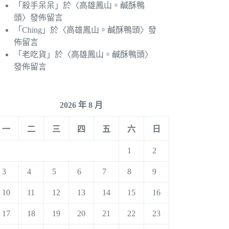
「
殺手呆呆
」於〈
高雄鳳山。鹹酥鴨
頭
〉發佈留言
「
Ching
」於〈
高雄鳳山。鹹酥鴨頭
〉發
佈留言
「
老吃貨
」於〈
高雄鳳山。鹹酥鴨頭
〉
發佈留言
2026 年 8 月
一
二
三
四
五
六
日
1
2
3
4
5
6
7
8
9
10
11
12
13
14
15
16
17
18
19
20
21
22
23