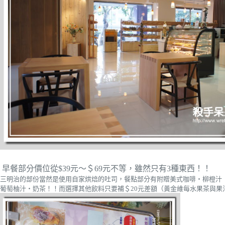
早餐部分價位從$39元～＄69元不等，雖然只有3種東西！！
三明治的部份當然是使用自家烘焙的吐司，餐點部分有附贈美式咖啡‧柳橙汁
葡萄柚汁‧奶茶！！而選擇其他飲料只要補＄20元差額（黃金維每水果茶與果