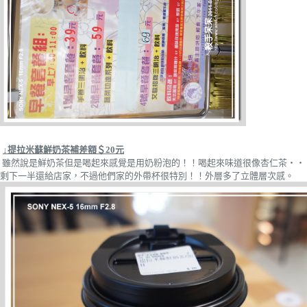
↓提拉米蘇鮮奶茶補差額＄20元
雖然說是鮮奶茶但是喝起來感覺是用奶粉泡的！！喝起來味道很像杏仁茶‧‧
剩下一半還給店家，不過他們家的外帶杯很特別！！外層多了立體層次感。