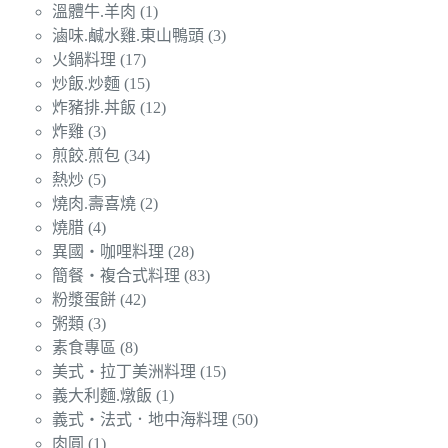
溫體牛.羊肉
(1)
滷味.鹹水雞.東山鴨頭
(3)
火鍋料理
(17)
炒飯.炒麵
(15)
炸豬排.丼飯
(12)
炸雞
(3)
煎餃.煎包
(34)
熱炒
(5)
燒肉.壽喜燒
(2)
燒腊
(4)
異國‧咖哩料理
(28)
簡餐‧複合式料理
(83)
粉漿蛋餅
(42)
粥類
(3)
素食專區
(8)
美式‧拉丁美洲料理
(15)
義大利麵.燉飯
(1)
義式‧法式．地中海料理
(50)
肉圓
(1)