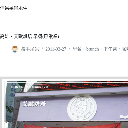
跳
信呆呆得永生
至
主
要
內
高雄‧艾歐烘焙 早餐(已歇業)
容
殺手呆呆
2011-03-27
早餐‧brunch．下午茶．咖