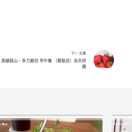
呆
下一
文章
高雄鼓山‧多力廚坊 早午餐 （篤敬店）全天供
應