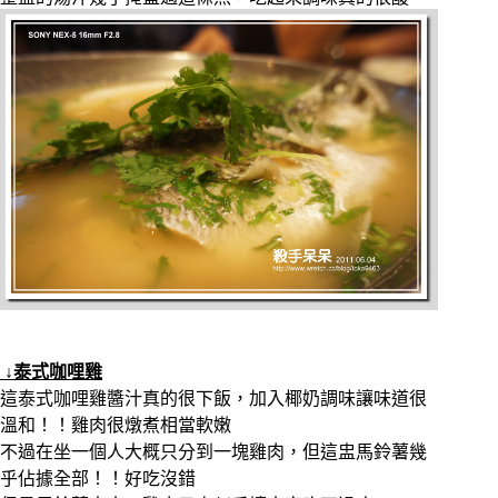
↓泰式咖哩雞
這泰式咖哩雞醬汁真的很下飯，加入椰奶調味讓味道很
溫和！！雞肉很燉煮相當軟嫩
不過在坐一個人大概只分到一塊雞肉，但這盅馬鈴薯幾
乎佔據全部！！好吃沒錯