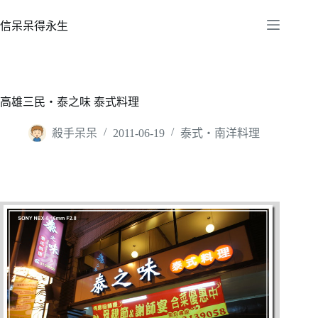
跳
至
信呆呆得永生
主
要
內
容
高雄三民‧泰之味 泰式料理
殺手呆呆
2011-06-19
泰式‧南洋料理