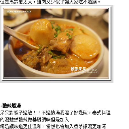
但是馬鈴薯太大，雞肉又少似乎讓大家吃不過癮。
↓酸辣蝦湯
呆呆對蝦子過敏！！不過這湯我喝了好幾碗，泰式料理
的湯雖然酸辣做基礎調味但是加入
椰奶讓味道更佳溫和，當然也會加入香茅讓湯更加清