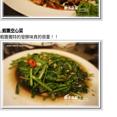
↓蝦醬空心菜
蝦醬獨特的發酵味真的很重！！