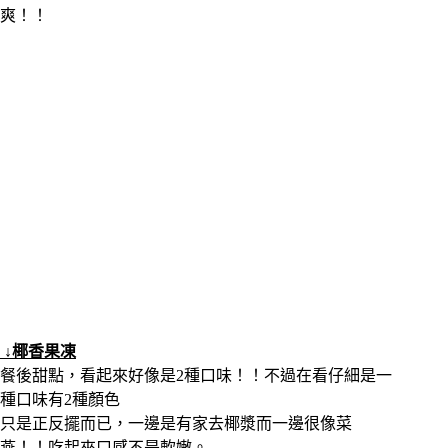
爽！！
↓椰香果凍
餐後甜點，看起來好像是2種口味！！不過在看仔細是一
種口味有2種顏色
只是正反擺而已，一邊是有家去椰漿而一邊很像菜
燕！！吃起來口感不是軟嫩。