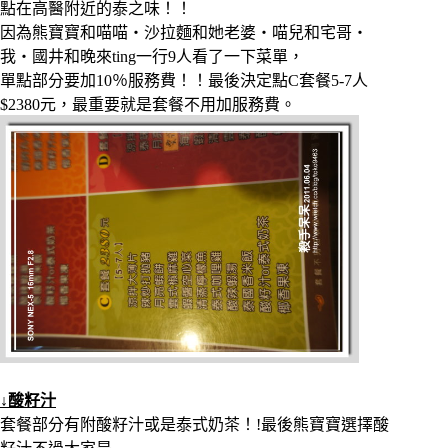
點在高醫附近的泰之味！！
因為熊寶寶和喵喵‧沙拉麵和她老婆‧喵兒和宅哥‧
我‧國井和晚來ting一行9人看了一下菜單，
單點部分要加10％服務費！！最後決定點C套餐5-7人
$2380元，最重要就是套餐不用加服務費。
↓酸籽汁
套餐部分有附酸籽汁或是泰式奶茶！!最後熊寶寶選擇酸