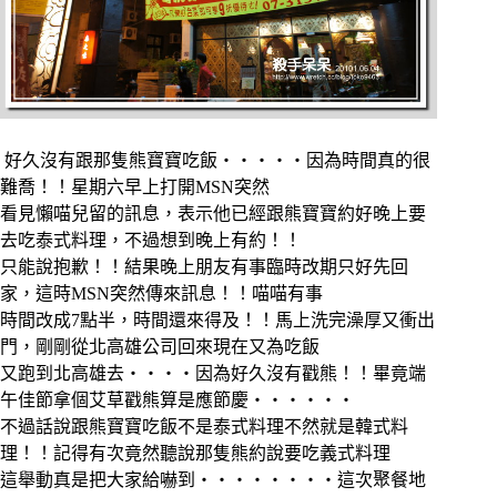
好久沒有跟那隻熊寶寶吃飯‧‧‧‧‧因為時間真的很
難喬！！星期六早上打開MSN突然
看見懶喵兒留的訊息，表示他已經跟熊寶寶約好晚上要
去吃泰式料理，不過想到晚上有約！！
只能說抱歉！！結果晚上朋友有事臨時改期只好先回
家，這時MSN突然傳來訊息！！喵喵有事
時間改成7點半，時間還來得及！！馬上洗完澡厚又衝出
門，剛剛從北高雄公司回來現在又為吃飯
又跑到北高雄去‧‧‧‧因為好久沒有戳熊！！畢竟端
午佳節拿個艾草戳熊算是應節慶‧‧‧‧‧‧
不過話說跟熊寶寶吃飯不是泰式料理不然就是韓式料
理！！記得有次竟然聽說那隻熊約說要吃義式料理
這舉動真是把大家給嚇到‧‧‧‧‧‧‧‧這次聚餐地