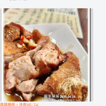
高雄楠梓。沐泰MU Tai