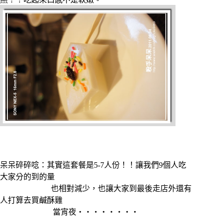
呆呆碎碎唸：其實這套餐是5-7人份！！讓我們9個人吃
大家分的到的量
也相對減少，也讓大家到最後走店外還有
人打算去買鹹酥雞
當宵夜‧‧‧‧‧‧‧‧