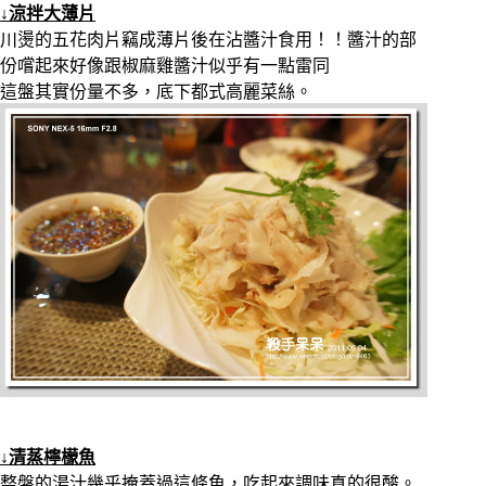
↓涼拌大薄片
川燙的五花肉片竊成薄片後在沾醬汁食用！！醬汁的部
份嚐起來好像跟椒麻雞醬汁似乎有一點雷同
這盤其實份量不多，底下都式高麗菜絲。
↓清蒸檸檬魚
整盤的湯汁幾乎掩蓋過這條魚，吃起來調味真的很酸。