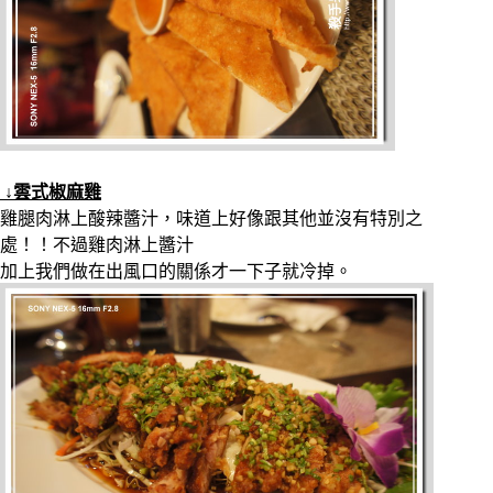
↓雲式椒麻雞
雞腿肉淋上酸辣醬汁，味道上好像跟其他並沒有特別之
處！！不過雞肉淋上醬汁
加上我們做在出風口的關係才一下子就冷掉。