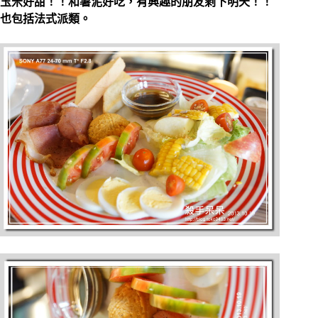
玉米好甜！！和薯泥好吃，有興趣的朋友剩下明天！！
也包括法式派類。