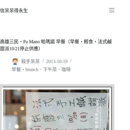
跳
至
信呆呆得永生
主
要
內
容
高雄三民‧Pa Mano 帕瑪諾 早餐（早餐‧輕食‧法式鹹
甜派10/21停止供應）
殺手呆呆
2013-10-19
早餐‧brunch．下午茶．咖啡